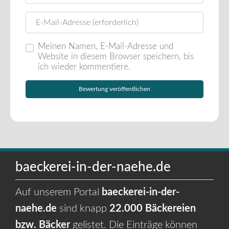
E-Mail
Meinen Namen, E-Mail-Adresse und
Website in diesem Browser speichern, bis
ich wieder kommentiere.
baeckerei-in-der-naehe.de
Auf unserem Portal
baeckerei-in-der-
naehe.de
sind knapp
22.000 Bäckereien
bzw. Bäcker
gelistet. Die Einträge können