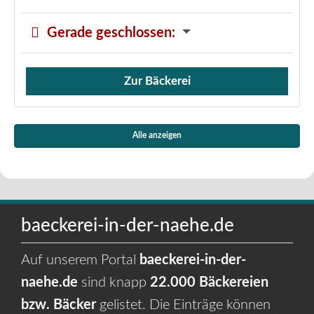
Gerade geschlossen
:
Zur Bäckerei
Verkauf von Brötchen,
Alle anzeigen
baeckerei-in-der-naehe.de
Auf unserem Portal
baeckerei-in-der-
naehe.de
sind knapp
22.000 Bäckereien
bzw. Bäcker
gelistet. Die Einträge können