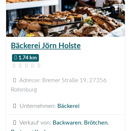
Bäckerei Jörn Holste
1.74 km
Adresse:
Bremer Straße 19
,
27356
Rotenburg
Unternehmen:
Bäckerei
Verkauf von:
Backwaren
,
Brötchen
,