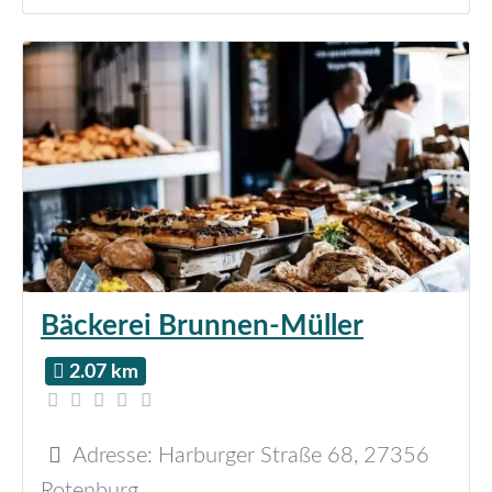
Bäckerei Brunnen-Müller
2.07 km
Adresse:
Harburger Straße 68
,
27356
Rotenburg