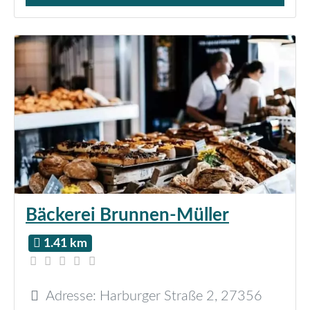
Bäckerei Brunnen-Müller
1.41 km
Adresse:
Harburger Straße 2
,
27356