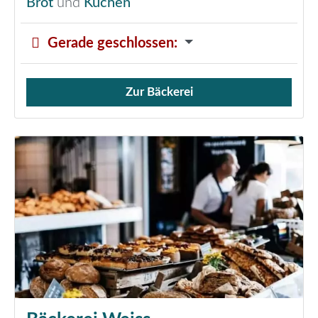
Brot
und
Kuchen
Gerade geschlossen
:
Zur Bäckerei
Verkauf von Brötchen,