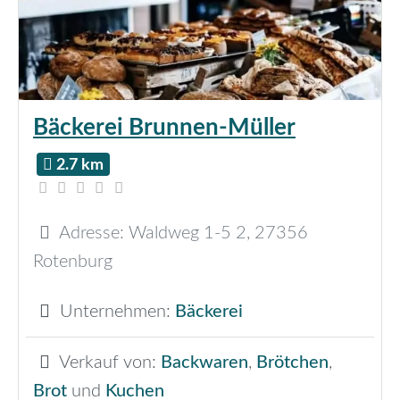
Bäckerei Brunnen-Müller
2.7 km
Adresse:
Waldweg 1-5 2
,
27356
Rotenburg
Unternehmen:
Bäckerei
Verkauf von:
Backwaren
,
Brötchen
,
Brot
und
Kuchen