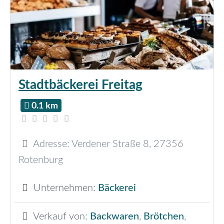
Stadtbäckerei Freitag
0.1 km
Adresse:
Verdener Straße 8
,
27356
Rotenburg
Unternehmen:
Bäckerei
Verkauf von:
Backwaren
,
Brötchen
,