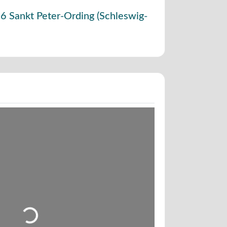
26
Sankt Peter-Ording
(
Schleswig-
Wird geladen …