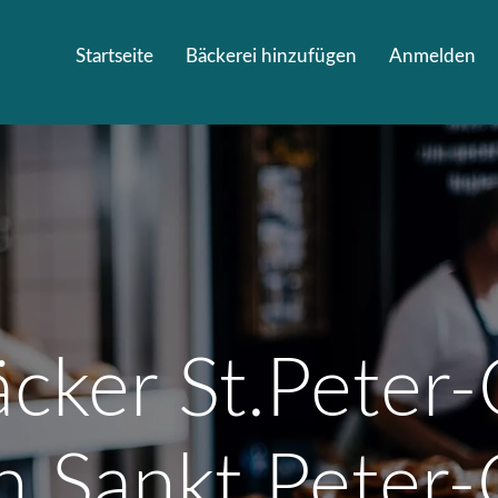
Startseite
Bäckerei hinzufügen
Anmelden
äcker St.Peter-
n Sankt Peter