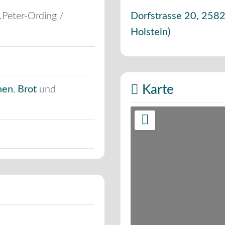
.Peter-Ording /
Dorfstrasse 20
,
258
Holstein
)
Karte
hen
,
Brot
und