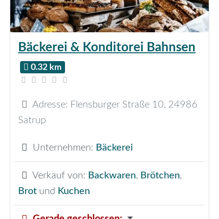
Bäckerei & Konditorei Bahnsen
0.32 km
Adresse:
Flensburger Straße 10
,
24986
Satrup
Unternehmen:
Bäckerei
Verkauf von:
Backwaren
,
Brötchen
,
Brot
und
Kuchen