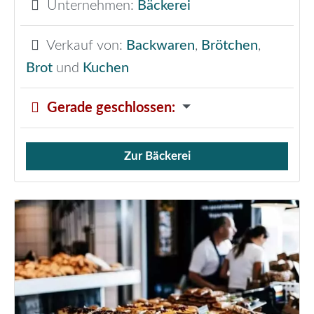
Unternehmen:
Bäckerei
Verkauf von:
Backwaren
,
Brötchen
,
Brot
und
Kuchen
Gerade geschlossen
:
Zur Bäckerei
Verkauf von Brötchen,