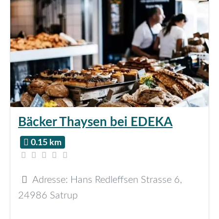
Bäcker Thaysen bei EDEKA
0.15 km
Adresse:
Hans Redleffsen Strasse 6
,
24986
Satrup