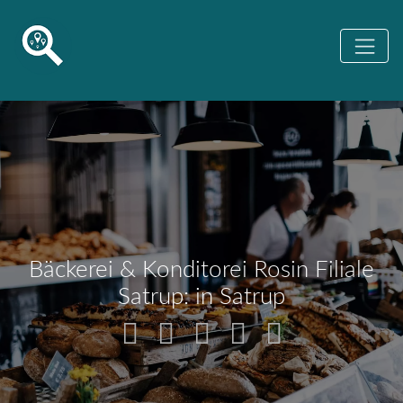
Bäckerei & Konditorei Rosin Filiale
Satrup: in Satrup