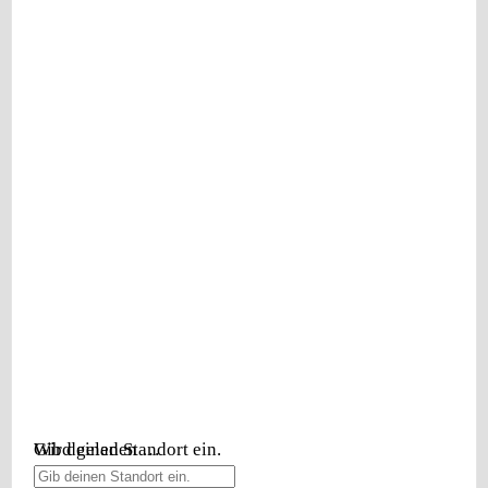
Wird geladen …
Gib deinen Standort ein.