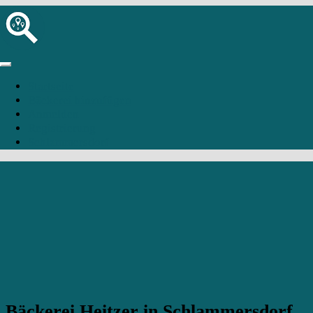
Startseite
Bäckerei hinzufügen
Anmelden
Registrierung
Schlammersdorf
Bäckerei Heitzer in Schlammersdorf