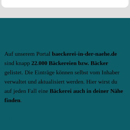
baeckerei-in-der-naehe.de
Auf unserem Portal
baeckerei-in-der-naehe.de
sind knapp
22.000 Bäckereien bzw. Bäcker
gelistet. Die Einträge können selbst vom Inhaber
verwaltet und aktualisiert werden. Hier wirst du
auf jeden Fall eine
Bäckerei auch in deiner Nähe
finden
.
Häufige Suchanfragen