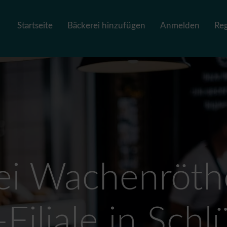
Startseite
Bäckerei hinzufügen
Anmelden
Reg
ei Wachenröth
Filiale in Schl