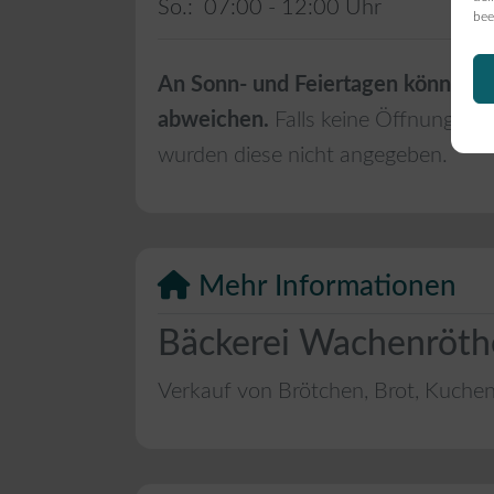
So.:
07:00 - 12:00
bee
An Sonn- und Feiertagen können d
abweichen.
Falls keine Öffnungszei
wurden diese nicht angegeben.
Mehr Informationen
Bäckerei Wachenröther
Verkauf von Brötchen, Brot, Kuche