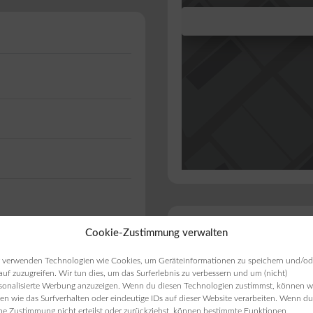
Bist du Inhab
Cookie-Zustimmung verwalten
Bäckerei Wache
 verwenden Technologien wie Cookies, um Geräteinformationen zu speichern und/od
Filiale
auf zuzugreifen. Wir tun dies, um das Surferlebnis zu verbessern und um (nicht)
sonalisierte Werbung anzuzeigen. Wenn du diesen Technologien zustimmst, können w
en wie das Surfverhalten oder eindeutige IDs auf dieser Website verarbeiten. Wenn du
ne Zustimmung nicht erteilst oder zurückziehst, können bestimmte Funktionen