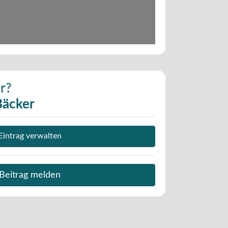
r?
Bäcker
Eintrag verwalten
Beitrag melden