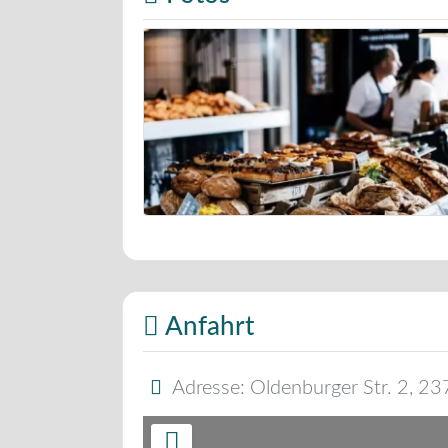
Bäckerei Musterbild
Anfahrt
Adresse:
Oldenburger Str. 2
,
23