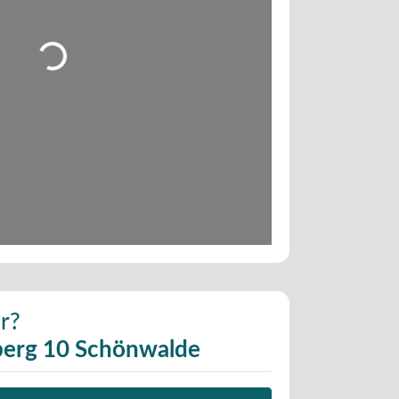
Wird geladen …
r?
berg 10 Schönwalde