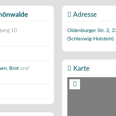
chönwalde
Adresse
lberg 10
Oldenburger Str. 2
,
2
(
Schleswig-Holstein
)
Karte
hen
,
Brot
und