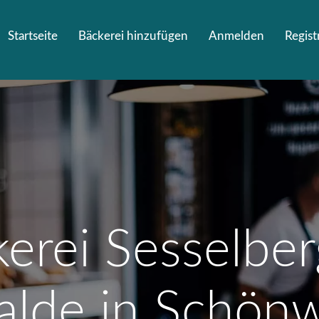
Startseite
Bäckerei hinzufügen
Anmelden
Regist
erei Sesselbe
lde in Schön