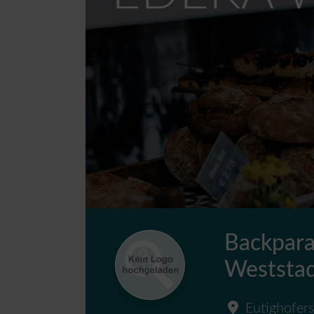
Backpara
Weststa
Eutighofers