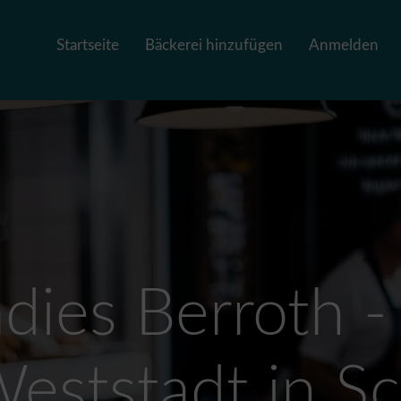
Startseite
Bäckerei hinzufügen
Anmelden
ies Berroth - 
ststadt in S