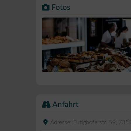
Fotos
Bäckerei Musterbild
Anfahrt
Adresse:
Eutighoferstr. 59
,
735