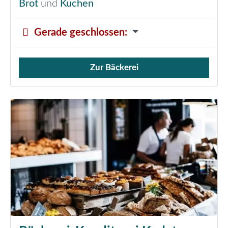
Brot
und
Kuchen
Gerade geschlossen
:
Zur Bäckerei
Verkauf von Brötchen,