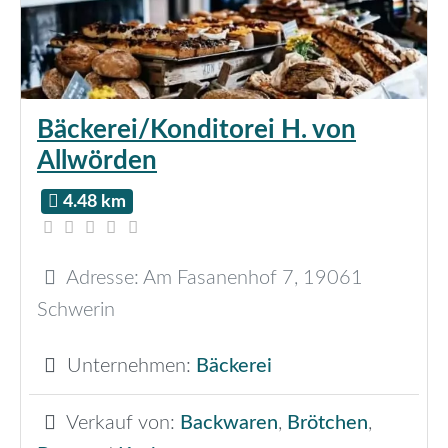
Bäckerei/Konditorei H. von
Allwörden
4.48 km
Adresse:
Am Fasanenhof 7
,
19061
Schwerin
Unternehmen:
Bäckerei
Verkauf von:
Backwaren
,
Brötchen
,