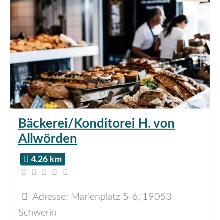
Bäckerei/Konditorei H. von
Allwörden
4.26 km
Adresse:
Marienplatz 5-6
,
19053
Schwerin