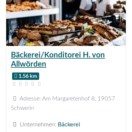
Bäckerei/Konditorei H. von
Allwörden
1.56 km
Adresse:
Am Margaretenhof 8
,
19057
Schwerin
Unternehmen:
Bäckerei