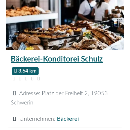
Bäckerei-Konditorei Schulz
3.64 km
Adresse:
Platz der Freiheit 2
,
19053
Schwerin
Unternehmen:
Bäckerei