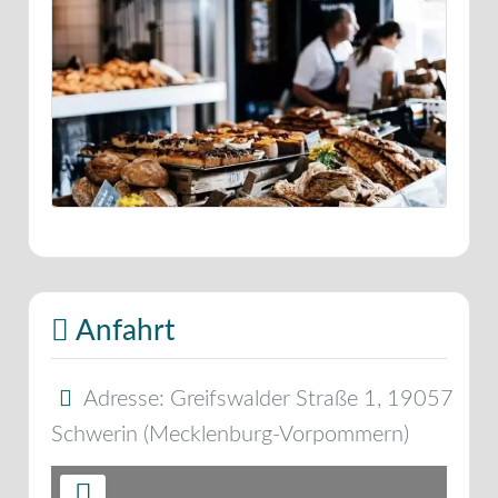
Anfahrt
Adresse:
Greifswalder Straße 1
,
19057
Schwerin
(
Mecklenburg-Vorpommern
)