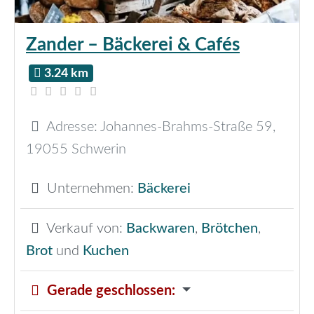
Zander – Bäckerei & Cafés
3.24 km
Adresse:
Johannes-Brahms-Straße 59
,
19055
Schwerin
Unternehmen:
Bäckerei
Verkauf von:
Backwaren
,
Brötchen
,
Brot
und
Kuchen
Gerade geschlossen
: