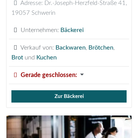
Adresse:
Dr.-Joseph-Herzfeld-Straße 41
,
19057
Schwerin
Unternehmen:
Bäckerei
Verkauf von:
Backwaren
,
Brötchen
,
Brot
und
Kuchen
Gerade geschlossen
:
Zur Bäckerei
Verkauf von Brötchen,