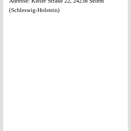
Adresse:
Kieler Straße 22
,
24238
Selent
(
Schleswig-Holstein
)