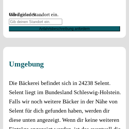
Wird geladen …
Gib deinen Standort ein.
Anfahrtsbeschreibung anfordern
Umgebung
Die Bäckerei befindet sich in
24238
Selent
.
Selent
liegt im Bundesland
Schleswig-Holstein
.
Falls wir noch weitere Bäcker in der Nähe von
Selent
für dich gefunden haben, werden dir
diese unten angezeigt. Wenn dir keine weiteren
Einträge angezeigt werden, ist das eventuell die