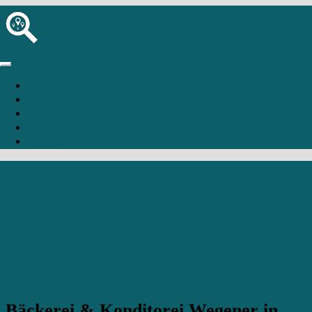
Startseite
Bäckerei hinzufügen
Anmelden
Registrierung
Selent
Bäckerei & Konditorei Wegener in