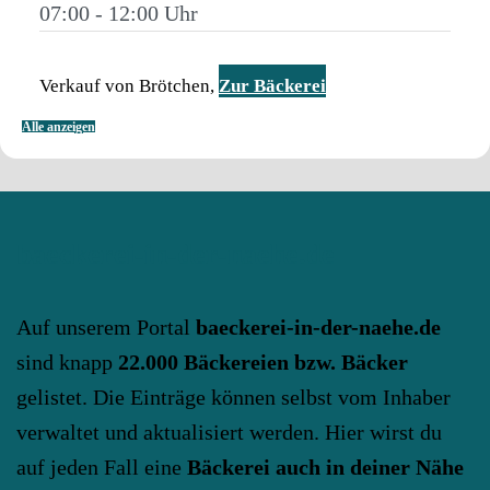
07:00 - 12:00
Verkauf von Brötchen,
Zur Bäckerei
Alle anzeigen
baeckerei-in-der-naehe.de
Auf unserem Portal
baeckerei-in-der-naehe.de
sind knapp
22.000 Bäckereien bzw. Bäcker
gelistet. Die Einträge können selbst vom Inhaber
verwaltet und aktualisiert werden. Hier wirst du
auf jeden Fall eine
Bäckerei auch in deiner Nähe