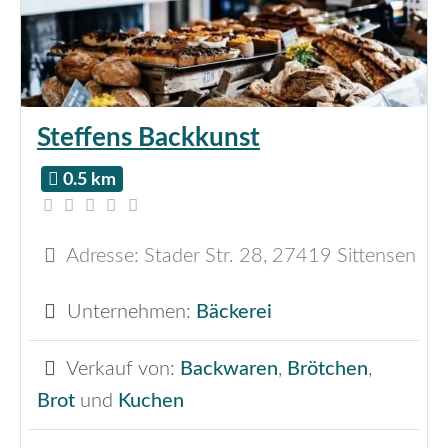
Steffens Backkunst
0.5 km
Adresse:
Stader Str. 28
,
27419
Sittensen
Unternehmen:
Bäckerei
Verkauf von:
Backwaren
,
Brötchen
,
Brot
und
Kuchen