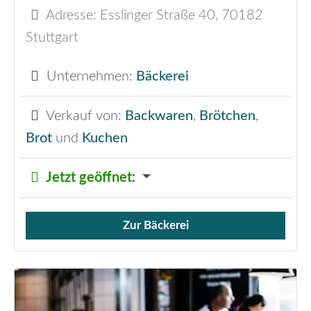
Adresse:
Esslinger Straße 40
,
70182
Stuttgart
Unternehmen:
Bäckerei
Verkauf von:
Backwaren
,
Brötchen
,
Brot
und
Kuchen
Jetzt geöffnet
:
Zur Bäckerei
Verkauf von Brötchen,