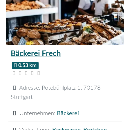
Bäckerei Frech
0.53 km
Adresse:
Rotebühlplatz 1
,
70178
Stuttgart
Unternehmen:
Bäckerei
Verkauf von:
Backwaren
,
Brötchen
,