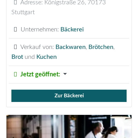
Adresse:
Königstraße 26
,
70173
Stuttgart
Unternehmen:
Bäckerei
Verkauf von:
Backwaren
,
Brötchen
,
Brot
und
Kuchen
Jetzt geöffnet
:
Zur Bäckerei
Verkauf von Brötchen,