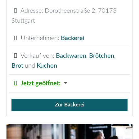
Adresse:
Dorotheenstraße 2
,
70173
Stuttgart
Unternehmen:
Bäckerei
Verkauf von:
Backwaren
,
Brötchen
,
Brot
und
Kuchen
Jetzt geöffnet
:
Zur Bäckerei
Verkauf von Brötchen,