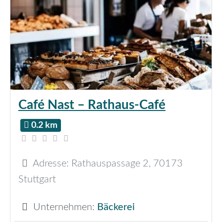
Café Nast – Rathaus-Café
0.2 km
Adresse:
Rathauspassage 2
,
70173
Stuttgart
Unternehmen:
Bäckerei