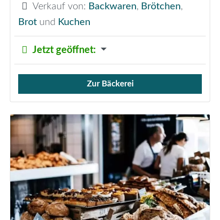
Verkauf von:
Backwaren
,
Brötchen
,
Brot
und
Kuchen
Jetzt geöffnet
:
Zur Bäckerei
Verkauf von Brötchen,