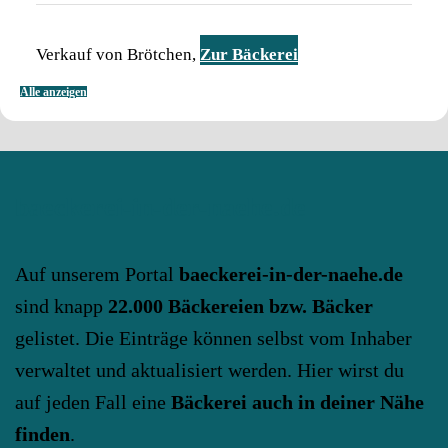
Verkauf von Brötchen,
Zur Bäckerei
Alle anzeigen
baeckerei-in-der-naehe.de
Auf unserem Portal
baeckerei-in-der-naehe.de
sind knapp
22.000 Bäckereien bzw. Bäcker
gelistet. Die Einträge können selbst vom Inhaber
verwaltet und aktualisiert werden. Hier wirst du
auf jeden Fall eine
Bäckerei auch in deiner Nähe
finden
.