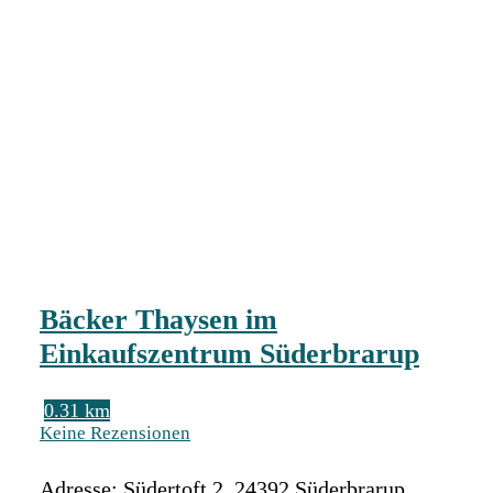
Bäcker Thaysen im
Einkaufszentrum Süderbrarup
0.31 km
Keine Rezensionen
Adresse:
Südertoft 2
,
24392
Süderbrarup