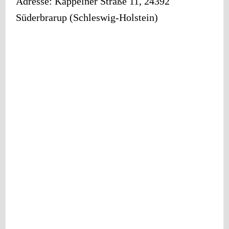
Adresse:
Kappelner Straße 11
,
24392
Süderbrarup
(
Schleswig-Holstein
)