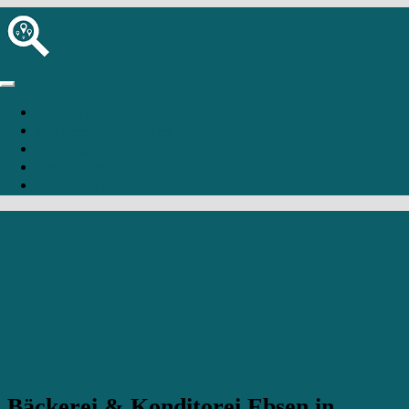
Startseite
Bäckerei hinzufügen
Anmelden
Registrierung
Süderbrarup
Bäckerei & Konditorei Ebsen in