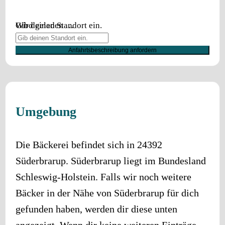
Wird geladen …
Gib deinen Standort ein.
Anfahrtsbeschreibung anfordern
Umgebung
Die Bäckerei befindet sich in
24392
Süderbrarup
.
Süderbrarup
liegt im Bundesland
Schleswig-Holstein
. Falls wir noch weitere
Bäcker in der Nähe von
Süderbrarup
für dich
gefunden haben, werden dir diese unten
angezeigt. Wenn dir keine weiteren Einträge