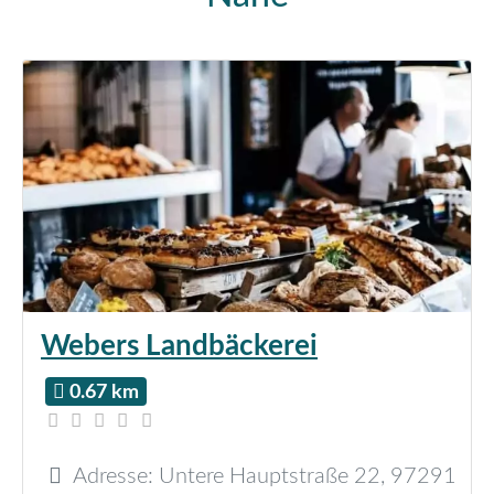
Webers Landbäckerei
0.67 km
Adresse:
Untere Hauptstraße 22
,
97291