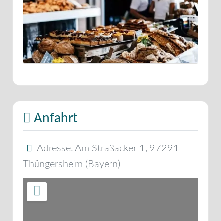
Anfahrt
Adresse:
Am Straßacker 1
,
97291
Thüngersheim
(
Bayern
)