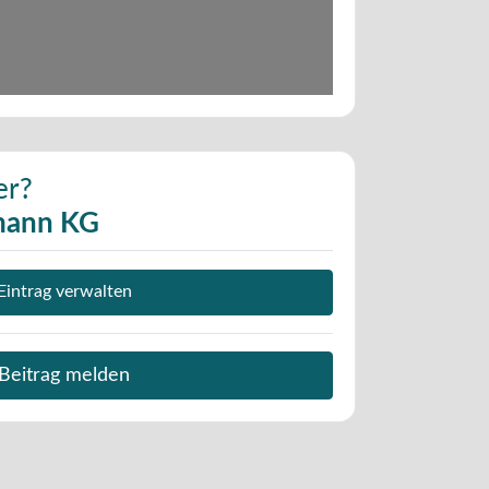
er?
mann KG
Eintrag verwalten
Beitrag melden