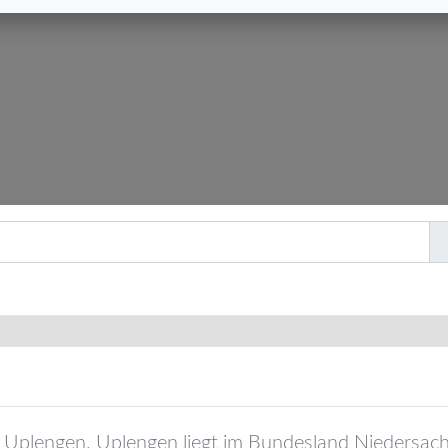
Uplengen
.
Uplengen
liegt im Bundesland
Niedersac