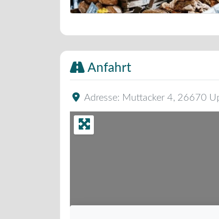
Bäckerei Musterbild
Anfahrt
Adresse:
Muttacker 4
,
26670
U