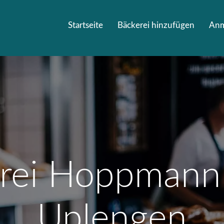
Startseite
Bäckerei hinzufügen
Anm
rei Hoppmann
Uplengen