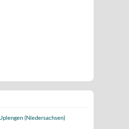
Uplengen
(
Niedersachsen
)