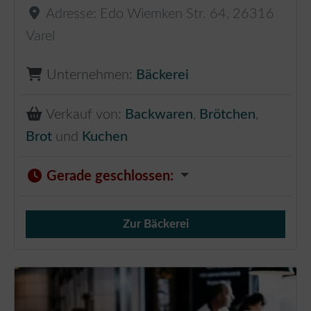
Adresse:
Edo Wiemken Str. 64
,
26316
Varel
Unternehmen:
Bäckerei
Verkauf von:
Backwaren
,
Brötchen
,
Brot
und
Kuchen
Gerade geschlossen
:
Zur Bäckerei
Verkauf von Brötchen,