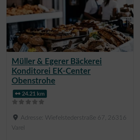
Müller & Egerer Bäckerei
Konditorei EK-Center
Obenstrohe
24.21 km
Adresse:
Wiefelstederstraße 67
,
26316
Varel