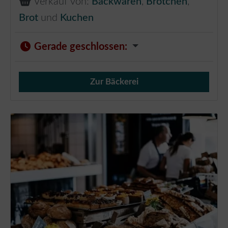
Verkauf von:
Backwaren
,
Brötchen
,
Brot
und
Kuchen
Gerade geschlossen
:
Zur Bäckerei
Verkauf von Brötchen,