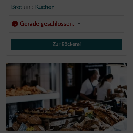
Brot
und
Kuchen
Gerade geschlossen
:
Zur Bäckerei
Verkauf von Brötchen,