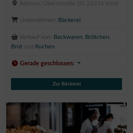
Adresse:
Obernstraße 10
,
26316
Varel
Unternehmen:
Bäckerei
Verkauf von:
Backwaren
,
Brötchen
,
Brot
und
Kuchen
Gerade geschlossen
:
Zur Bäckerei
Verkauf von Brötchen,