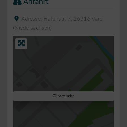
Anfahrt
Adresse:
Hafenstr. 7
,
26316
Varel
(
Niedersachsen
)
Karte laden