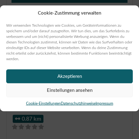
Cookie-Zustimmung verwalten
Wir verwenden Technologien wie Cookies, um Geräteinformationen zu
speichern und/oder darauf zuzugreifen. Wir tun dies, um das Surferlebnis zu
verbessern und um (nicht) personalisierte Werbung anzuzeigen. Wenn du
diesen Technologien zustimmst, können wir Daten wie das Surfverhalten oder
eindeutige IDs auf dieser Website verarbeiten. Wenn du deine Zustimmung
nicht erteilst oder zurückziehst, können bestimmte Funktionen beeinträchtigt
werden.
Akzeptieren
Einstellungen ansehen
Müller & Egerer Bäckerei
Cookie-Einstellungen
Datenschutzhinweise
Impressum
Konditorei Café Obernstraße
0.87 km