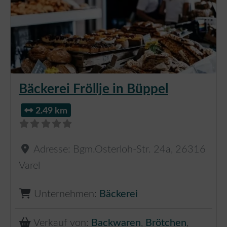
Bäckerei Fröllje in Büppel
2.49 km
Adresse:
Bgm.Osterloh-Str. 24a
,
26316
Varel
Unternehmen:
Bäckerei
Verkauf von:
Backwaren
,
Brötchen
,