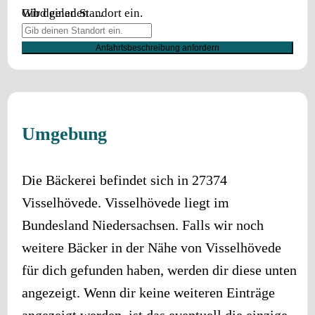
Wird geladen …
Gib deinen Standort ein.
Anfahrtsbeschreibung anfordern
Umgebung
Die Bäckerei befindet sich in
27374
Visselhövede
.
Visselhövede
liegt im
Bundesland
Niedersachsen
. Falls wir noch
weitere Bäcker in der Nähe von
Visselhövede
für dich gefunden haben, werden dir diese unten
angezeigt. Wenn dir keine weiteren Einträge
angezeigt werden, ist das eventuell die einzige