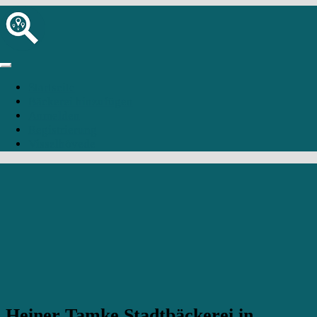
Startseite
Bäckerei hinzufügen
Anmelden
Registrierung
Visselhövede
Heiner Tamke Stadtbäckerei in