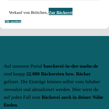
Verkauf von Brötchen,
Zur Bäckerei
Alle anzeigen
baeckerei-in-der-naehe.de
Auf unserem Portal
baeckerei-in-der-naehe.de
sind knapp
22.000 Bäckereien bzw. Bäcker
gelistet. Die Einträge können selbst vom Inhaber
verwaltet und aktualisiert werden. Hier wirst du
auf jeden Fall eine
Bäckerei auch in deiner Nähe
finden
.