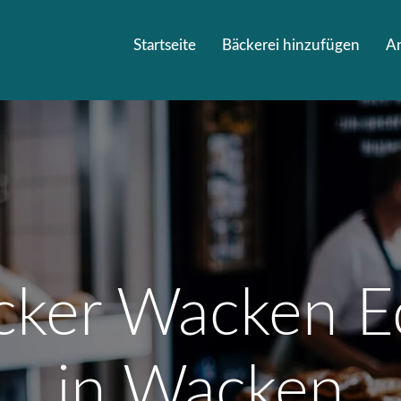
Startseite
Bäckerei hinzufügen
A
cker Wacken E
in Wacken