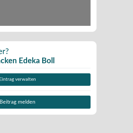
er?
cken Edeka Boll
Eintrag verwalten
Beitrag melden