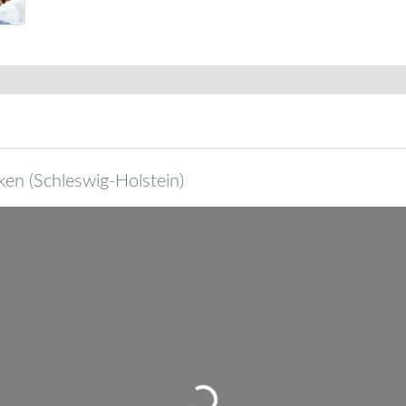
ken
(
Schleswig-Holstein
)