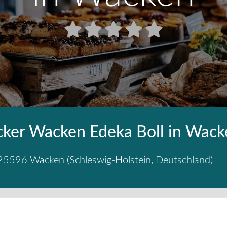
cker Wacken Edeka Boll in Wac
25596
Wacken
(
Schleswig-Holstein
,
Deutschland
)