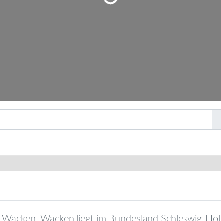
Wird geladen …
Wacken
.
Wacken
liegt im Bundesland
Schleswig-Hol