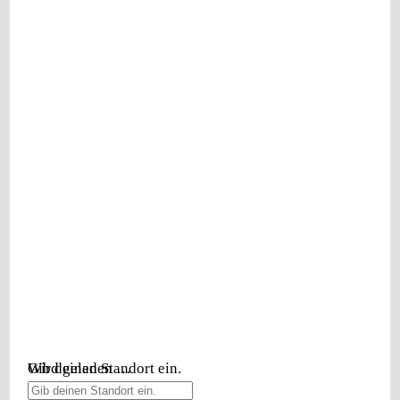
Wird geladen …
Gib deinen Standort ein.