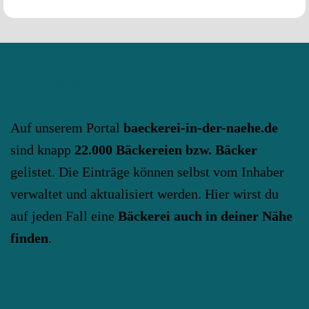
baeckerei-in-der-naehe.de
Auf unserem Portal
baeckerei-in-der-naehe.de
sind knapp
22.000 Bäckereien bzw. Bäcker
gelistet. Die Einträge können selbst vom Inhaber
verwaltet und aktualisiert werden. Hier wirst du
auf jeden Fall eine
Bäckerei auch in deiner Nähe
finden
.
Häufige Suchanfragen