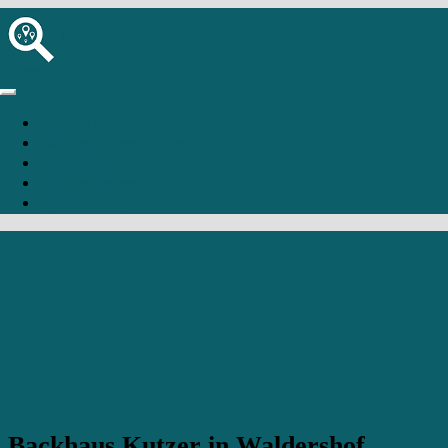
Startseite
Bäckerei hinzufügen
Anmelden
Registrierung
Waldershof
Backhaus Kutzer in Waldershof