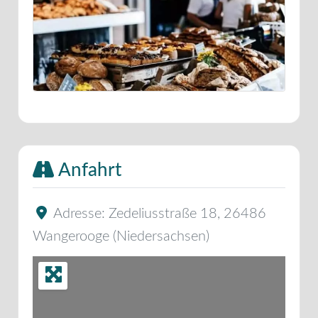
Anfahrt
Adresse:
Zedeliusstraße 18
,
26486
Wangerooge
(
Niedersachsen
)