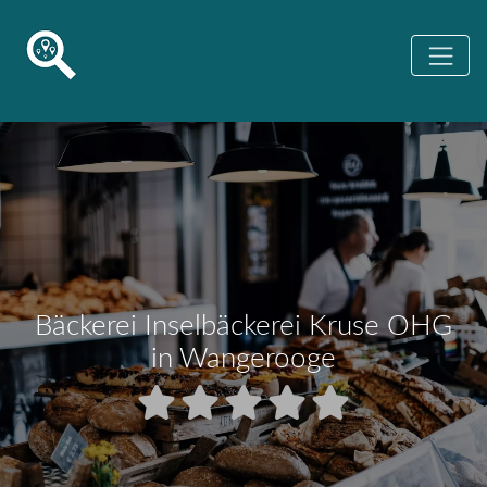
Bäckerei Inselbäckerei Kruse OHG
in Wangerooge