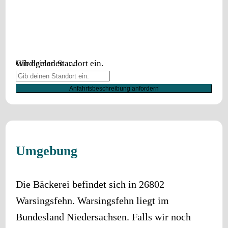
Wird geladen …
Gib deinen Standort ein.
Anfahrtsbeschreibung anfordern
Umgebung
Die Bäckerei befindet sich in
26802
Warsingsfehn
.
Warsingsfehn
liegt im
Bundesland
Niedersachsen
. Falls wir noch