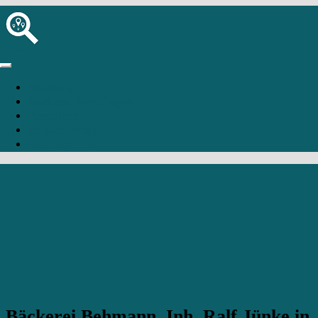
Startseite
Bäckerei hinzufügen
Anmelden
Registrierung
Warsingsfehn
Bäckerei Behmann, Inh. Ralf Jünke in