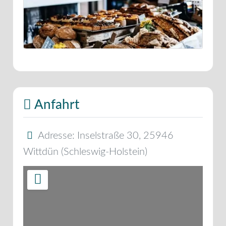
Anfahrt
Adresse:
Inselstraße 30
,
25946
Wittdün
(
Schleswig-Holstein
)