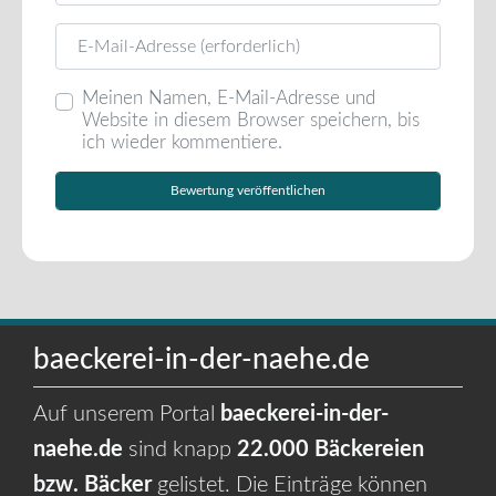
E-Mail
Meinen Namen, E-Mail-Adresse und
Website in diesem Browser speichern, bis
ich wieder kommentiere.
baeckerei-in-der-naehe.de
Auf unserem Portal
baeckerei-in-der-
naehe.de
sind knapp
22.000 Bäckereien
bzw. Bäcker
gelistet. Die Einträge können