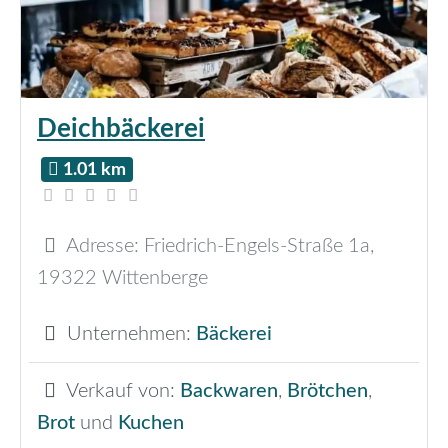
Deichbäckerei
1.01 km
Adresse:
Friedrich-Engels-Straße 1a
,
19322
Wittenberge
Unternehmen:
Bäckerei
Verkauf von:
Backwaren
,
Brötchen
,
Brot
und
Kuchen