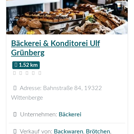
Bäckerei & Konditorei Ulf
Grünberg
1.52 km
Adresse:
Bahnstraße 84
,
19322
Wittenberge
Unternehmen:
Bäckerei
Verkauf von:
Backwaren
,
Brötchen
,