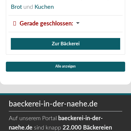
Brot
und
Kuchen
Gerade geschlossen
:
Zur Bäckerei
Verkauf von Brötchen,
Alle anzeigen
baeckerei-in-der-naehe.de
Auf unserem Portal
baeckerei-in-der-
naehe.de
sind knapp
22.000 Bäckereien