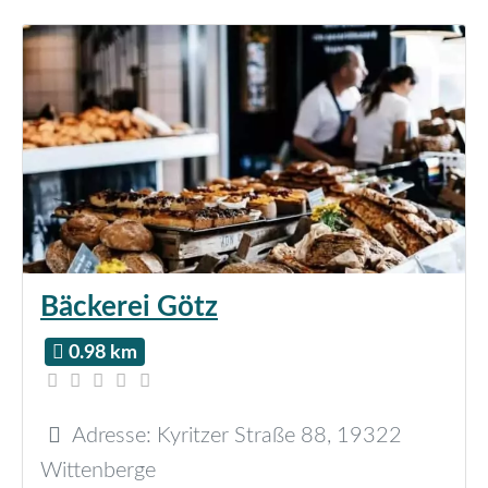
Bäckerei Götz
0.98 km
Adresse:
Kyritzer Straße 88
,
19322
Wittenberge