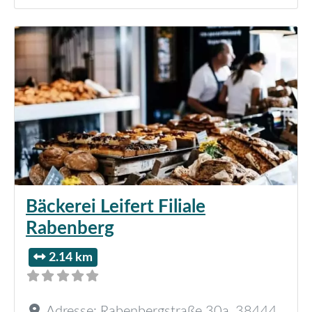
Bäckerei Leifert Filiale
Rabenberg
2.14 km
Adresse:
Rabenbergstraße 30a
,
38444