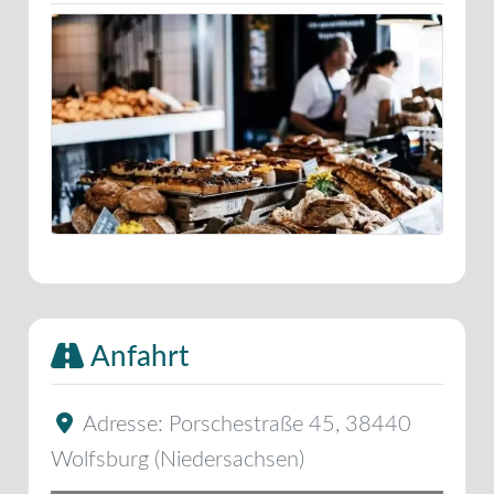
Anfahrt
Adresse:
Porschestraße 45
,
38440
Wolfsburg
(
Niedersachsen
)