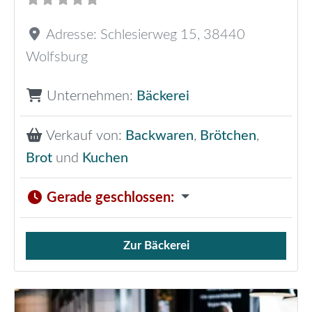
Adresse:
Schlesierweg 15
,
38440
Wolfsburg
Unternehmen:
Bäckerei
Verkauf von:
Backwaren
,
Brötchen
,
Brot
und
Kuchen
Gerade geschlossen
:
Zur Bäckerei
Verkauf von Brötchen,