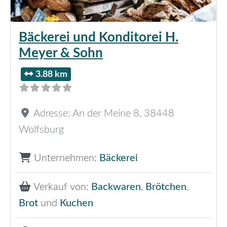
Bäckerei und Konditorei H.
Meyer & Sohn
3.88 km
Adresse:
An der Meine 8
,
38448
Wolfsburg
Unternehmen:
Bäckerei
Verkauf von:
Backwaren
,
Brötchen
,
Brot
und
Kuchen