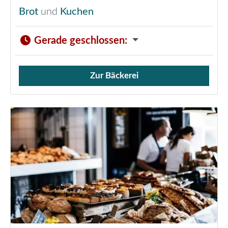
Brot
und
Kuchen
Gerade geschlossen
:
Zur Bäckerei
Verkauf von Brötchen,