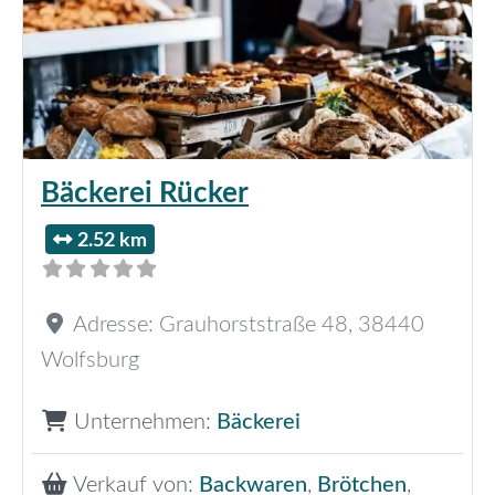
Bäckerei Rücker
2.52 km
Adresse:
Grauhorststraße 48
,
38440
Wolfsburg
Unternehmen:
Bäckerei
Verkauf von:
Backwaren
,
Brötchen
,