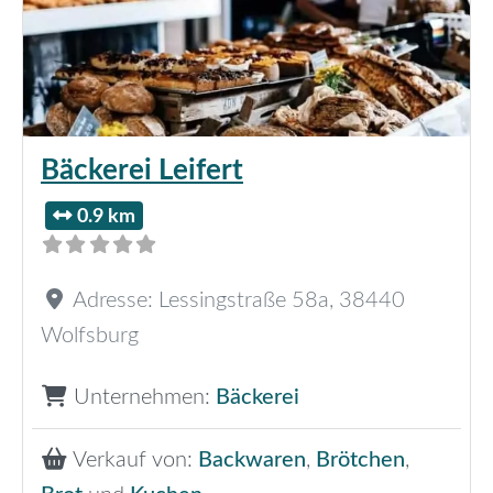
Bäckerei Leifert
0.9 km
Adresse:
Lessingstraße 58a
,
38440
Wolfsburg
Unternehmen:
Bäckerei
Verkauf von:
Backwaren
,
Brötchen
,