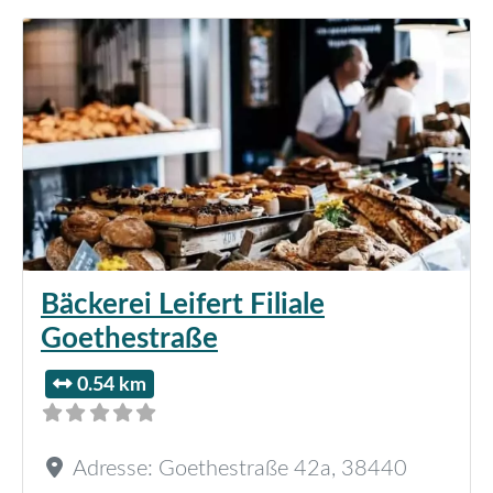
Bäckerei Leifert Filiale
Goethestraße
0.54 km
Adresse:
Goethestraße 42a
,
38440