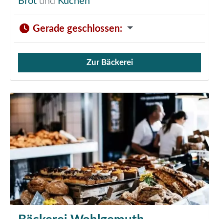
Brot
und
Kuchen
Gerade geschlossen
:
Zur Bäckerei
Verkauf von Brötchen,