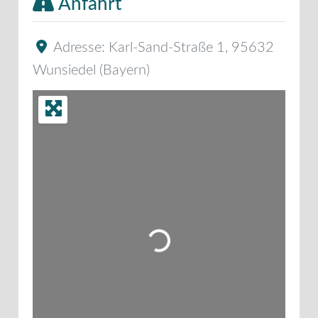
Anfahrt
Adresse:
Karl-Sand-Straße 1
,
95632
Wunsiedel
(
Bayern
)
Wird geladen …