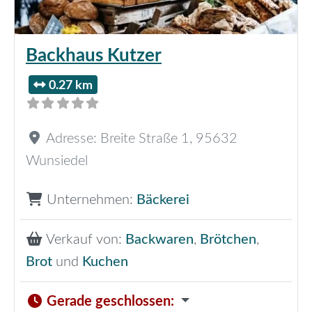
Backhaus Kutzer
0.27 km
Adresse:
Breite Straße 1
,
95632
Wunsiedel
Unternehmen:
Bäckerei
Verkauf von:
Backwaren
,
Brötchen
,
Brot
und
Kuchen
Gerade geschlossen
: