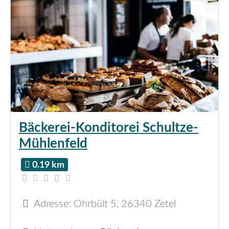
Bäckerei-Konditorei Schultze-
Mühlenfeld
0.19 km
Adresse:
Ohrbült 5
,
26340
Zetel