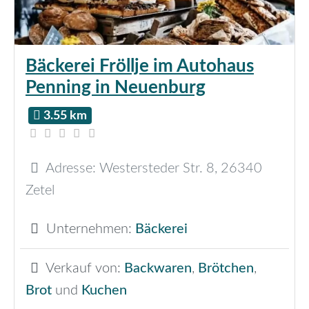
Bäckerei Fröllje im Autohaus
Penning in Neuenburg
3.55 km
Adresse:
Westersteder Str. 8
,
26340
Zetel
Unternehmen:
Bäckerei
Verkauf von:
Backwaren
,
Brötchen
,
Brot
und
Kuchen