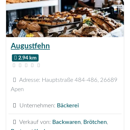
Augustfehn
2.94 km
Adresse:
Hauptstraße 484-486
,
26689
Apen
Unternehmen:
Bäckerei
Verkauf von:
Backwaren
,
Brötchen
,