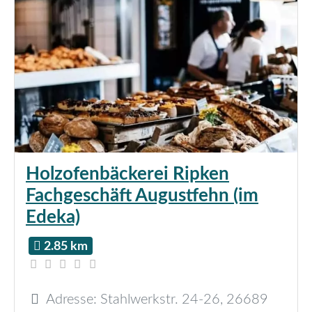
Holzofenbäckerei Ripken
Fachgeschäft Augustfehn (im
Edeka)
2.85 km
Adresse:
Stahlwerkstr. 24-26
,
26689