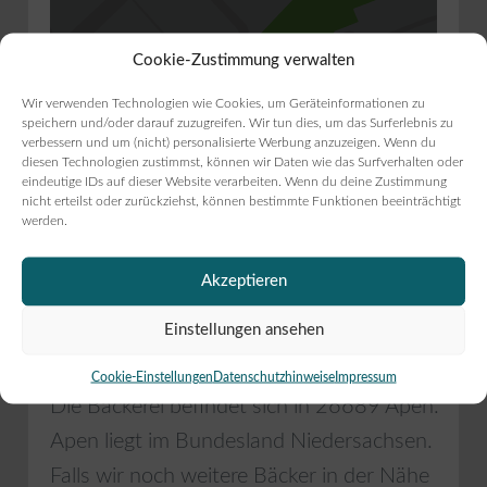
Cookie-Zustimmung verwalten
Wir verwenden Technologien wie Cookies, um Geräteinformationen zu
speichern und/oder darauf zuzugreifen. Wir tun dies, um das Surferlebnis zu
verbessern und um (nicht) personalisierte Werbung anzuzeigen. Wenn du
diesen Technologien zustimmst, können wir Daten wie das Surfverhalten oder
Gib deinen Standort ein.
eindeutige IDs auf dieser Website verarbeiten. Wenn du deine Zustimmung
Anfahrtsbeschreibung anfordern
nicht erteilst oder zurückziehst, können bestimmte Funktionen beeinträchtigt
werden.
Akzeptieren
Einstellungen ansehen
Umgebung
Cookie-Einstellungen
Datenschutzhinweise
Impressum
Die Bäckerei befindet sich in
26689
Apen
.
Apen
liegt im Bundesland
Niedersachsen
.
Falls wir noch weitere Bäcker in der Nähe