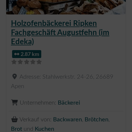
Holzofenbäckerei Ripken
Fachgeschäft Augustfehn (im
Edeka)
2.87 km
Adresse:
Stahlwerkstr. 24-26
,
26689
Apen
Unternehmen:
Bäckerei
Verkauf von:
Backwaren
,
Brötchen
,
Brot
und
Kuchen