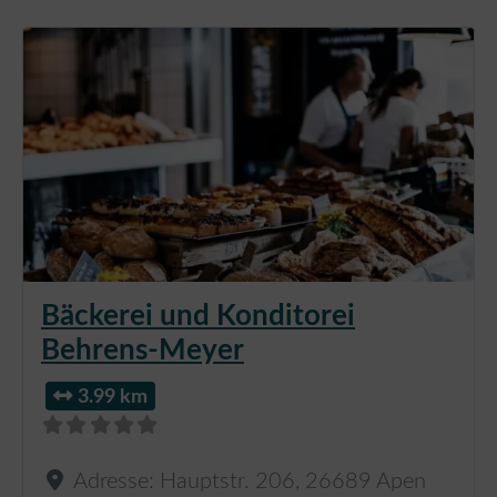
Bäckerei und Konditorei
Behrens-Meyer
3.99 km
Adresse:
Hauptstr. 206
,
26689
Apen