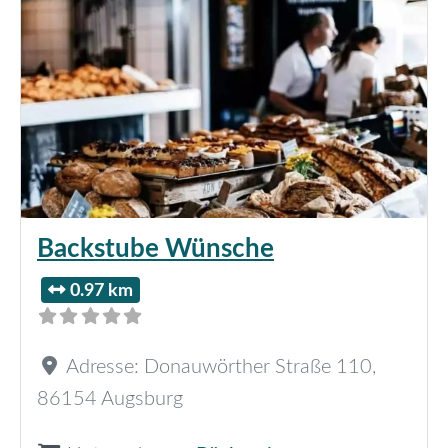
Backstube Wünsche
0.97 km
Adresse:
Donauwörther Straße 110
,
86154
Augsburg