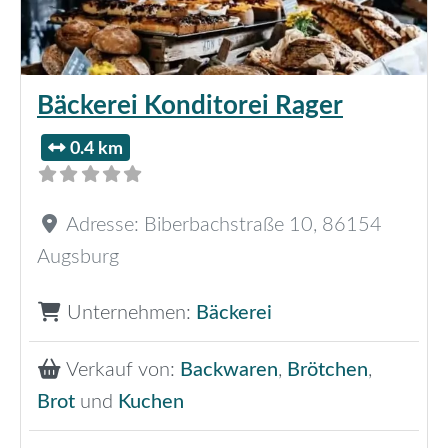
Bäckerei Konditorei Rager
0.4 km
Adresse:
Biberbachstraße 10
,
86154
Augsburg
Unternehmen:
Bäckerei
Verkauf von:
Backwaren
,
Brötchen
,
Brot
und
Kuchen