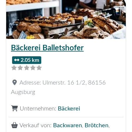
Bäckerei Balletshofer
2.05 km
Adresse:
Ulmerstr. 16 1/2
,
86156
Augsburg
Unternehmen:
Bäckerei
Verkauf von:
Backwaren
,
Brötchen
,