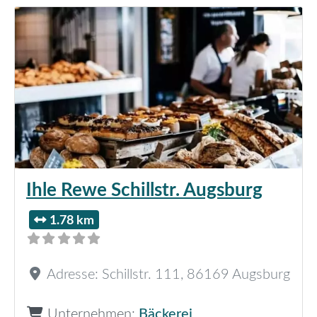
Ihle Rewe Schillstr. Augsburg
1.78 km
Adresse:
Schillstr. 111
,
86169
Augsburg
Unternehmen:
Bäckerei