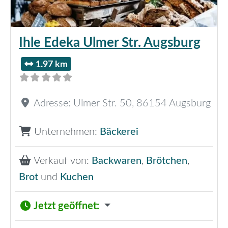
Ihle Edeka Ulmer Str. Augsburg
1.97 km
Adresse:
Ulmer Str. 50
,
86154
Augsburg
Unternehmen:
Bäckerei
Verkauf von:
Backwaren
,
Brötchen
,
Brot
und
Kuchen
Jetzt geöffnet
: