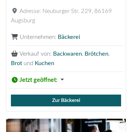
Adresse:
Neuburger Str. 229
,
86169
Augsburg
Unternehmen:
Bäckerei
Verkauf von:
Backwaren
,
Brötchen
,
Brot
und
Kuchen
Jetzt geöffnet
:
Zur Bäckerei
Verkauf von Brötchen,