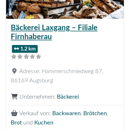
Bäckerei Laxgang – Filiale
Firnhaberau
1.2 km
Adresse:
Hammerschmiedweg 87
,
86169
Augsburg
Unternehmen:
Bäckerei
Verkauf von:
Backwaren
,
Brötchen
,
Brot
und
Kuchen