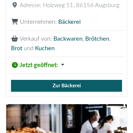
Adresse:
Holzweg 51
,
86156
Augsburg
Unternehmen:
Bäckerei
Verkauf von:
Backwaren
,
Brötchen
,
Brot
und
Kuchen
Jetzt geöffnet
:
Zur Bäckerei
Verkauf von Brötchen,