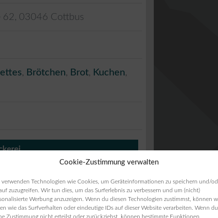
e 62
,
03046
Cottbus
ettes
,
Brötchen
,
Brot
,
Kuchen
,
ckerei
Cookie-Zustimmung verwalten
 verwenden Technologien wie Cookies, um Geräteinformationen zu speichern und/od
auf zuzugreifen. Wir tun dies, um das Surferlebnis zu verbessern und um (nicht)
sonalisierte Werbung anzuzeigen. Wenn du diesen Technologien zustimmst, können w
en wie das Surfverhalten oder eindeutige IDs auf dieser Website verarbeiten. Wenn du
ne Zustimmung nicht erteilst oder zurückziehst, können bestimmte Funktionen