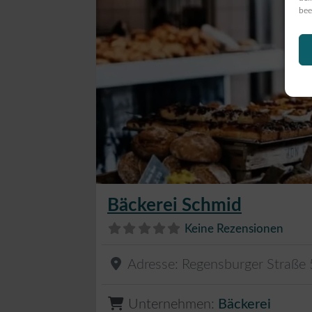
bee
Bäckerei Schmid
Keine Rezensionen
Adresse:
Regensburger Straße
Unternehmen:
Bäckerei