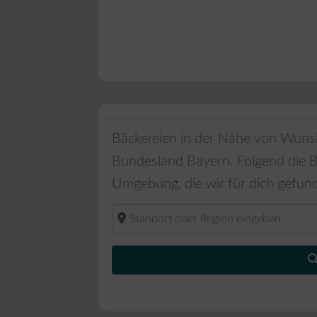
Bäckereien in der Nähe von
Wunsi
Bundesland
Bayern
. Folgend die 
Umgebung, die wir für dich gefun
Standort oder Region eingeben ...