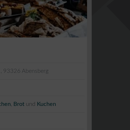
2
,
93326
Abensberg
chen
,
Brot
und
Kuchen