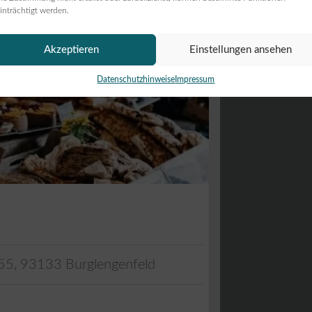
inträchtigt werden.
Akzeptieren
Einstellungen ansehen
Datenschutzhinweise
Impressum
 55
,
93133
Burglengenfeld