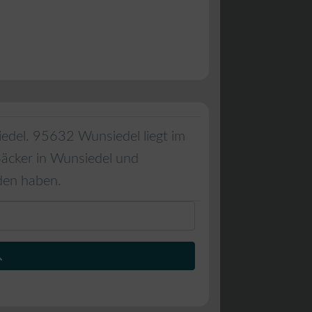
edel
.
95632
Wunsiedel
liegt im
Bäcker in
Wunsiedel
und
den haben.
Suchen