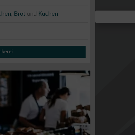
chen
,
Brot
und
Kuchen
ckerei