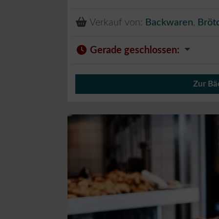
Verkauf von:
Backwaren
,
Bröt
Gerade geschlossen
:
Zur Bä
Verkauf von Brötchen,