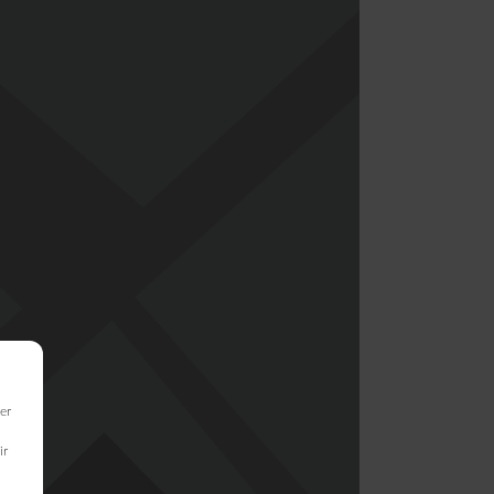
er
ir