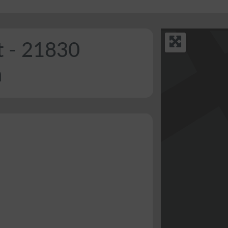
t - 21830
n