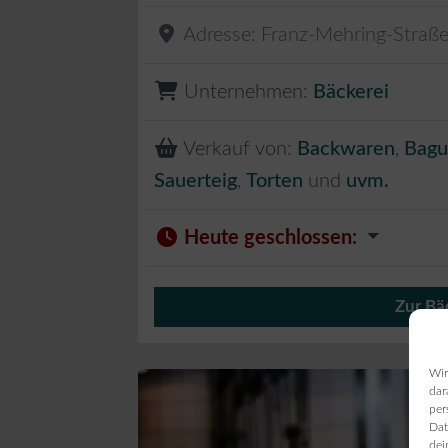
Adresse:
Franz-Mehring-Straß
Unternehmen:
Bäckerei
Verkauf von:
Backwaren
,
Bagu
Sauerteig
,
Torten
und
uvm.
Heute geschlossen
:
Zur Bä
An der Bio
Wir
dar
per
Dat
dei