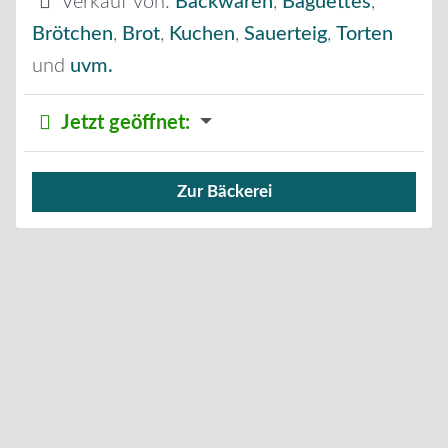
Verkauf von:
Backwaren
,
Baguettes
,
Brötchen
,
Brot
,
Kuchen
,
Sauerteig
,
Torten
und
uvm.
Jetzt geöffnet
:
Zur Bäckerei
An der Bio