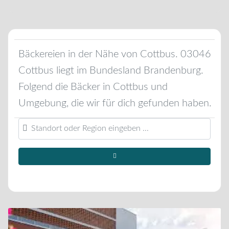
Bäckereien in der Nähe von
Cottbus
.
03046
Cottbus
liegt im Bundesland
Brandenburg
.
Folgend die Bäcker in
Cottbus
und
Umgebung, die wir für dich gefunden haben.
Standort oder Region eingeben ...
Suchen