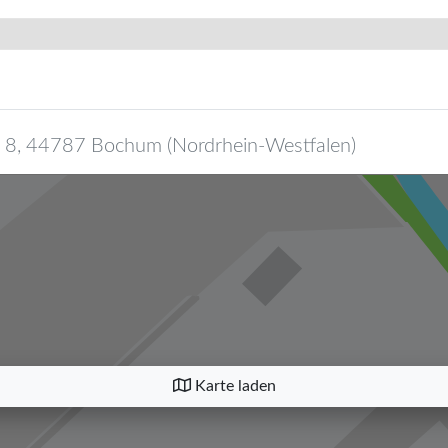
 8
,
44787
Bochum
(
Nordrhein-Westfalen
)
Karte laden