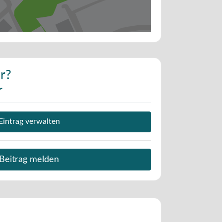
r?
r
Eintrag verwalten
Beitrag melden