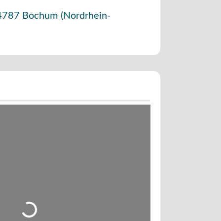
4787
Bochum
(
Nordrhein-
Wird geladen …