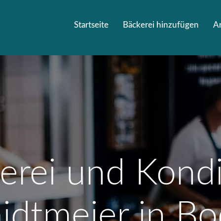
Startseite
Bäckerei hinzufügen
A
erei und Kondi
idtmeier in B