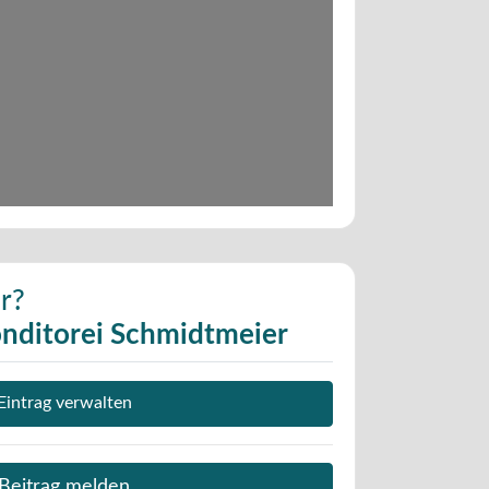
r?
onditorei Schmidtmeier
Eintrag verwalten
Beitrag melden