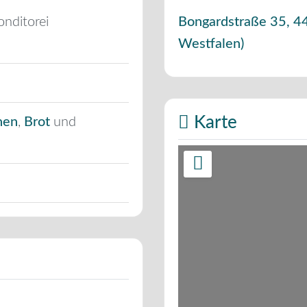
onditorei
Bongardstraße 35
,
4
Westfalen
)
Karte
hen
,
Brot
und