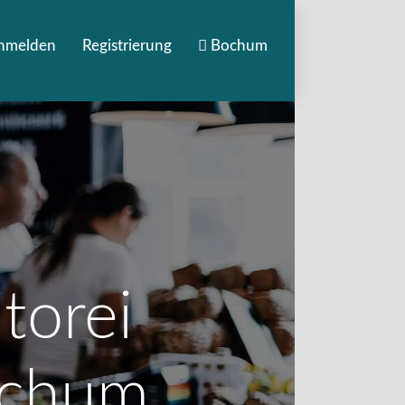
nmelden
Registrierung
Bochum
torei
ochum