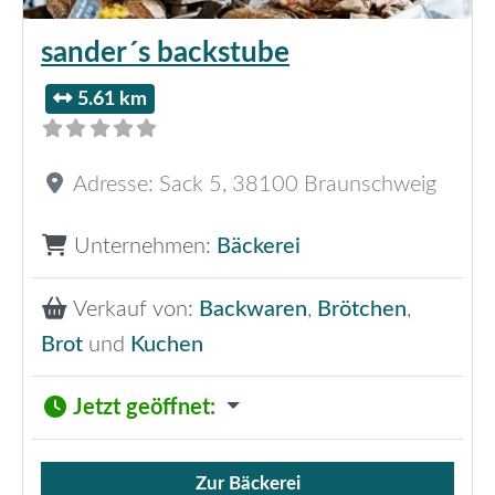
sander´s backstube
5.61 km
Adresse:
Sack 5
,
38100
Braunschweig
Unternehmen:
Bäckerei
Verkauf von:
Backwaren
,
Brötchen
,
Brot
und
Kuchen
Jetzt geöffnet
:
Zur Bäckerei
Verkauf von Brötchen,