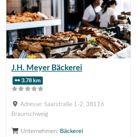
J.H. Meyer Bäckerei
3.78 km
Adresse:
Saarstraße 1-2
,
38116
Braunschweig
Unternehmen:
Bäckerei