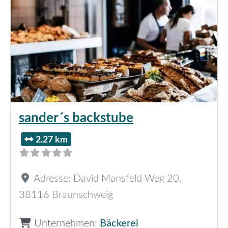
sander´s backstube
2.27 km
Adresse:
David Mansfeld Weg 20
,
38116
Braunschweig
Unternehmen:
Bäckerei