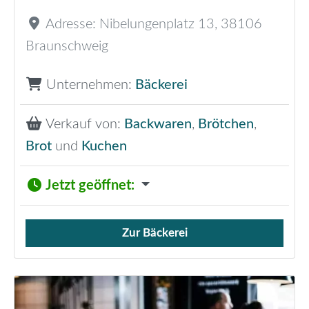
Adresse:
Nibelungenplatz 13
,
38106
Braunschweig
Unternehmen:
Bäckerei
Verkauf von:
Backwaren
,
Brötchen
,
Brot
und
Kuchen
Jetzt geöffnet
:
Zur Bäckerei
Verkauf von Brötchen,