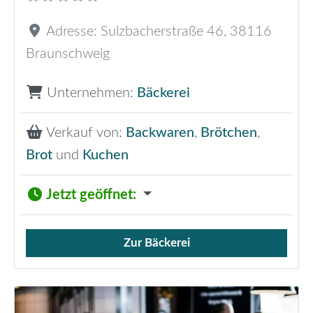
Adresse:
Sulzbacherstraße 46
,
38116
Braunschweig
Unternehmen:
Bäckerei
Verkauf von:
Backwaren
,
Brötchen
,
Brot
und
Kuchen
Jetzt geöffnet
:
Zur Bäckerei
Verkauf von Brötchen,