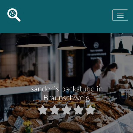
sander´s backstube in
Braunschweig