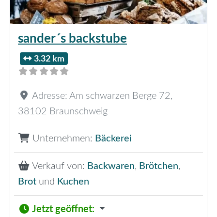
sander´s backstube
3.32 km
Adresse:
Am schwarzen Berge 72
,
38102
Braunschweig
Unternehmen:
Bäckerei
Verkauf von:
Backwaren
,
Brötchen
,
Brot
und
Kuchen
Jetzt geöffnet
: