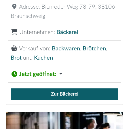
Adresse:
Bienroder Weg 78-79
,
38106
Braunschweig
Unternehmen:
Bäckerei
Verkauf von:
Backwaren
,
Brötchen
,
Brot
und
Kuchen
Jetzt geöffnet
:
Zur Bäckerei
Verkauf von Brötchen,