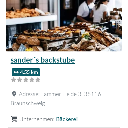
sander´s backstube
4.55 km
Adresse:
Lammer Heide 3
,
38116
Braunschweig
Unternehmen:
Bäckerei