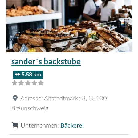
sander´s backstube
5.58 km
Adresse:
Altstadtmarkt 8
,
38100
Braunschweig
Unternehmen:
Bäckerei