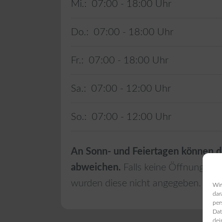
Mi.:
07:00 - 18:00
Do.:
07:00 - 18:00
Fr.:
07:00 - 18:00
Sa.:
07:00 - 12:00
So.:
07:00 - 12:00
An Sonn- und Feiertagen können d
abweichen.
Falls keine Öffnungszei
wurden diese nicht angegeben.
Wir
dar
per
Dat
dei