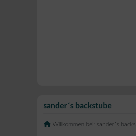
sander´s backstube
Willkommen bei:
sander´s back