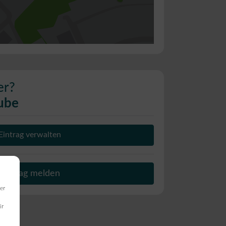
er?
ube
Eintrag verwalten
Beitrag melden
er
ir