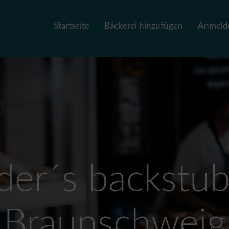
Startseite
Bäckerei hinzufügen
Anmeld
der´s backstub
Braunschweig