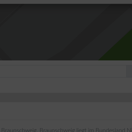
Braunschweig
.
Braunschweig
liegt im Bundesland
N