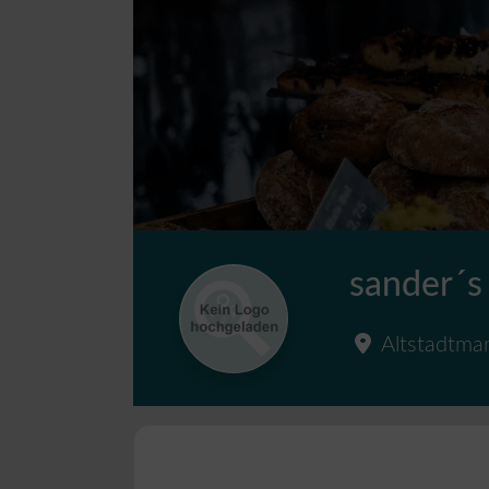
sander´s
Altstadtma