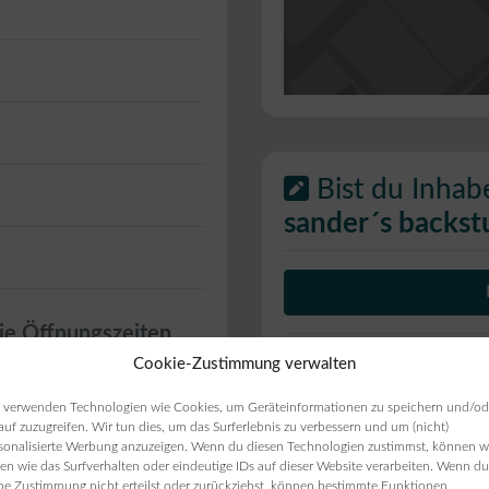
Bist du Inhab
sander´s backst
ie Öffnungszeiten
Cookie-Zustimmung verwalten
ten angezeigt werden,
 verwenden Technologien wie Cookies, um Geräteinformationen zu speichern und/od
auf zuzugreifen. Wir tun dies, um das Surferlebnis zu verbessern und um (nicht)
sonalisierte Werbung anzuzeigen. Wenn du diesen Technologien zustimmst, können w
en wie das Surfverhalten oder eindeutige IDs auf dieser Website verarbeiten. Wenn du
ne Zustimmung nicht erteilst oder zurückziehst, können bestimmte Funktionen