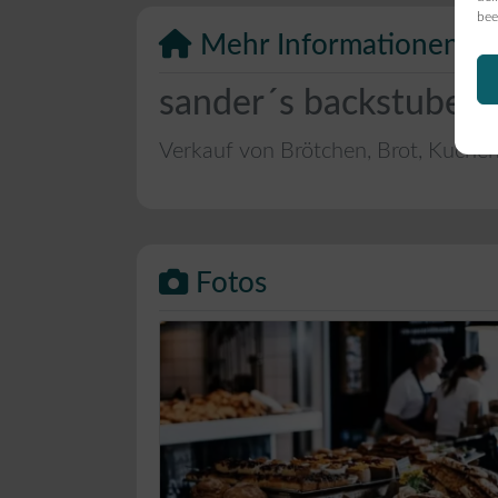
bee
Mehr Informationen
sander´s backstube i
Verkauf von Brötchen, Brot, Kuche
Fotos