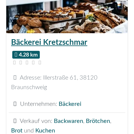
Bäckerei Kretzschmar
4.28 km
Adresse:
Illerstraße 61
,
38120
Braunschweig
Unternehmen:
Bäckerei
Verkauf von:
Backwaren
,
Brötchen
,
Brot
und
Kuchen