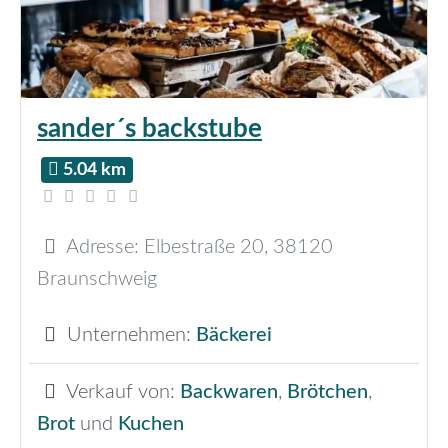
sander´s backstube
5.04 km
Adresse:
Elbestraße 20
,
38120
Braunschweig
Unternehmen:
Bäckerei
Verkauf von:
Backwaren
,
Brötchen
,
Brot
und
Kuchen