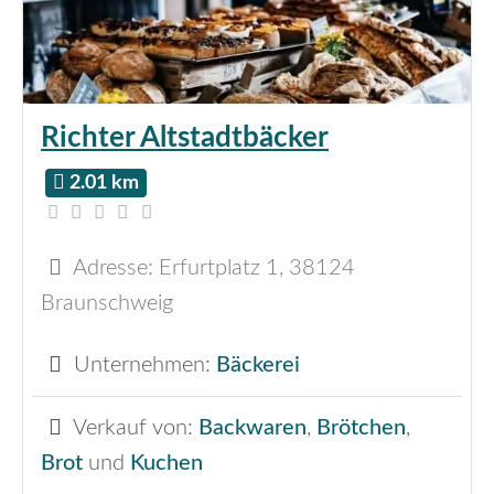
Richter Altstadtbäcker
2.01 km
Adresse:
Erfurtplatz 1
,
38124
Braunschweig
Unternehmen:
Bäckerei
Verkauf von:
Backwaren
,
Brötchen
,
Brot
und
Kuchen