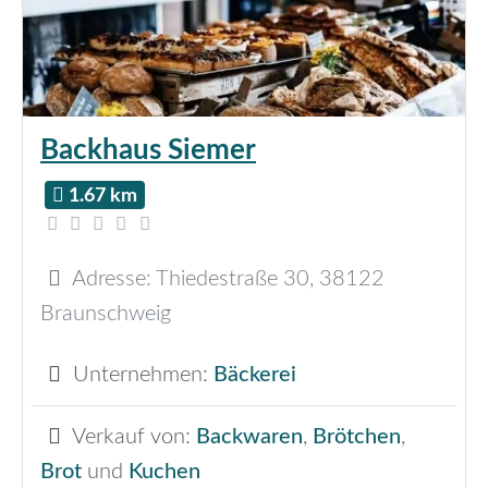
Backhaus Siemer
1.67 km
Adresse:
Thiedestraße 30
,
38122
Braunschweig
Unternehmen:
Bäckerei
Verkauf von:
Backwaren
,
Brötchen
,
Brot
und
Kuchen