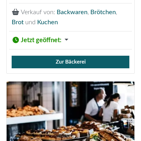
Verkauf von:
Backwaren
,
Brötchen
,
Brot
und
Kuchen
Jetzt geöffnet
:
Zur Bäckerei
Verkauf von Brötchen,