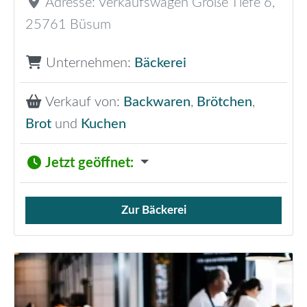
Adresse:
Verkaufswagen Große Tiefe 6
,
25761
Büsum
Unternehmen:
Bäckerei
Verkauf von:
Backwaren
,
Brötchen
,
Brot
und
Kuchen
Jetzt geöffnet
:
Zur Bäckerei
Verkauf von Brötchen,