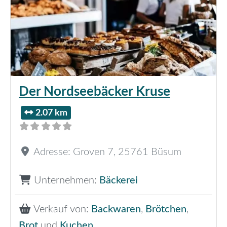
Der Nordseebäcker Kruse
2.07 km
Adresse:
Groven 7
,
25761
Büsum
Unternehmen:
Bäckerei
Verkauf von:
Backwaren
,
Brötchen
,
Brot
und
Kuchen