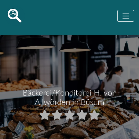
Bäckerei/Konditorei H. von
Allwörden in Büsum