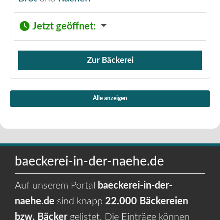
Jetzt geöffnet
:
Zur Bäckerei
Verkauf von Brötchen,
Alle anzeigen
baeckerei-in-der-naehe.de
Auf unserem Portal
baeckerei-in-der-
naehe.de
sind knapp
22.000 Bäckereien
bzw. Bäcker
gelistet. Die Einträge können