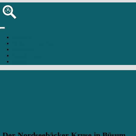
Startseite
Bäckerei hinzufügen
Anmelden
Registrierung
Büsum
Der Nordseebäcker Kruse in Büsum