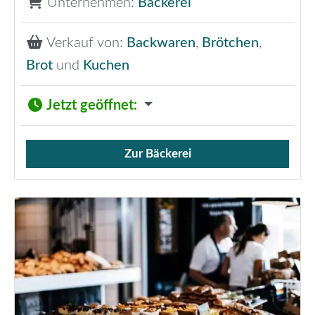
Unternehmen:
Bäckerei
Verkauf von:
Backwaren
,
Brötchen
,
Brot
und
Kuchen
Jetzt geöffnet
:
Zur Bäckerei
Verkauf von Brötchen,