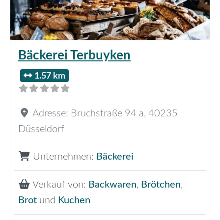
Bäckerei Terbuyken
1.57 km
Adresse:
Bruchstraße 94 a
,
40235
Düsseldorf
Unternehmen:
Bäckerei
Verkauf von:
Backwaren
,
Brötchen
,
Brot
und
Kuchen