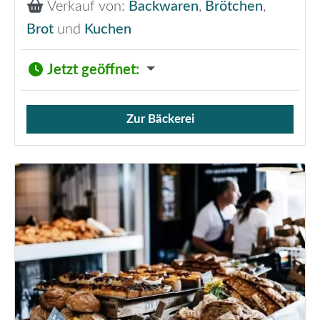
Verkauf von:
Backwaren
,
Brötchen
,
Brot
und
Kuchen
Jetzt geöffnet
:
Zur Bäckerei
Verkauf von Brötchen,