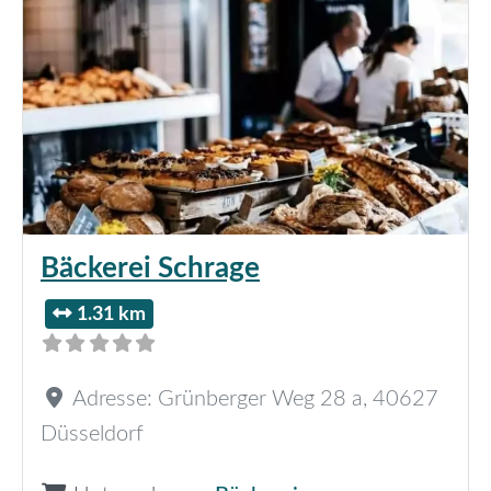
Bäckerei Schrage
1.31 km
Adresse:
Grünberger Weg 28 a
,
40627
Düsseldorf