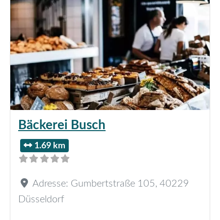
Bäckerei Busch
1.69 km
Adresse:
Gumbertstraße 105
,
40229
Düsseldorf