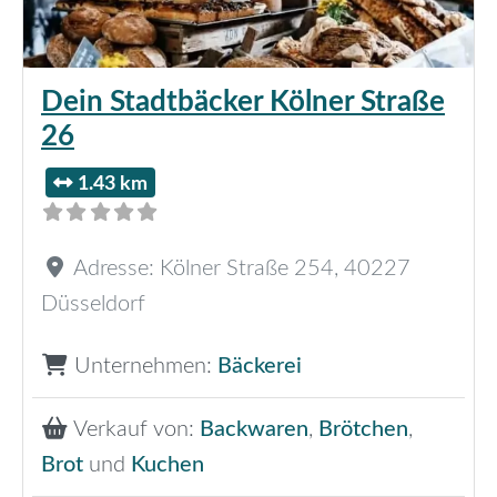
Dein Stadtbäcker Kölner Straße
26
1.43 km
Adresse:
Kölner Straße 254
,
40227
Düsseldorf
Unternehmen:
Bäckerei
Verkauf von:
Backwaren
,
Brötchen
,
Brot
und
Kuchen