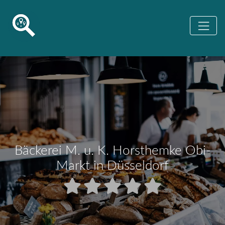
Bäckerei M. u. K. Horsthemke Obi-
Markt in Düsseldorf