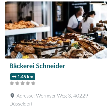
Bäckerei Schneider
1.45 km
Adresse:
Wormser Weg 3
,
40229
Düsseldorf