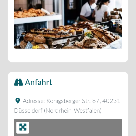
Anfahrt
Adresse:
Königsberger Str. 87
,
40231
Düsseldorf
(
Nordrhein-Westfalen
)