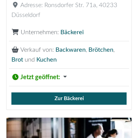
Adresse:
Ronsdorfer Str. 71a
,
40233
Düsseldorf
Unternehmen:
Bäckerei
Verkauf von:
Backwaren
,
Brötchen
,
Brot
und
Kuchen
Jetzt geöffnet
:
Zur Bäckerei
Verkauf von Brötchen,