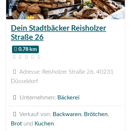
Dein Stadtbäcker Reisholzer
Straße 26
0.78 km
Adresse:
Reisholzer Straße 26
,
40231
Düsseldorf
Unternehmen:
Bäckerei
Verkauf von:
Backwaren
,
Brötchen
,
Brot
und
Kuchen