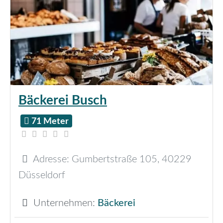
Bäckerei Busch
71 Meter
Adresse:
Gumbertstraße 105
,
40229
Düsseldorf
Unternehmen:
Bäckerei