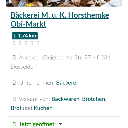
Bäckerei M. u. K. Horsthemke
Obi-Markt
1.74 km
Adresse:
Königsberger Str. 87
,
40231
Düsseldorf
Unternehmen:
Bäckerei
Verkauf von:
Backwaren
,
Brötchen
,
Brot
und
Kuchen
Jetzt geöffnet
: