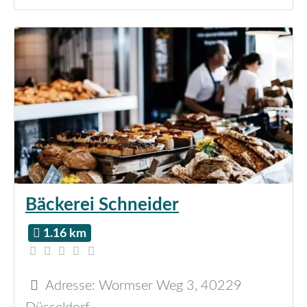
Bäckerei Schneider
1.16 km
Adresse:
Wormser Weg 3
,
40229