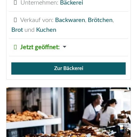
Unternehmen:
Bäckerei
Verkauf von:
Backwaren
,
Brötchen
,
Brot
und
Kuchen
Jetzt geöffnet
:
Zur Bäckerei
Verkauf von Brötchen,