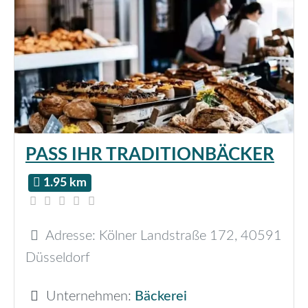
PASS IHR TRADITIONBÄCKER
1.95 km
Adresse:
Kölner Landstraße 172
,
40591
Düsseldorf
Unternehmen:
Bäckerei