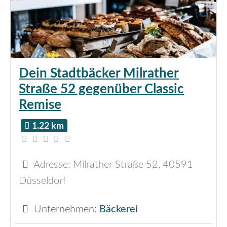
Dein Stadtbäcker Milrather
Straße 52 gegenüber Classic
Remise
1.22 km
Adresse:
Milrather Straße 52
,
40591
Düsseldorf
Unternehmen:
Bäckerei