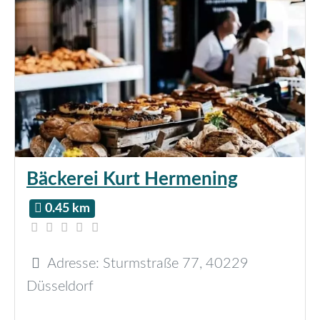
Bäckerei Kurt Hermening
0.45 km
Adresse:
Sturmstraße 77
,
40229
Düsseldorf