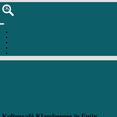
Startseite
Bäckerei hinzufügen
Anmelden
Registrierung
Eutin
Kulturcafé Klausberger in Eutin