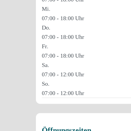
Mi.
07:00 - 18:00
Do.
07:00 - 18:00
Fr.
07:00 - 18:00
Sa.
07:00 - 12:00
So.
07:00 - 12:00
Öffnungszeiten