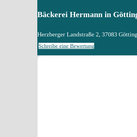
Bäckerei Hermann in Göttin
Herzberger Landstraße 2
,
37083
Göttin
Schreibe eine Bewertung