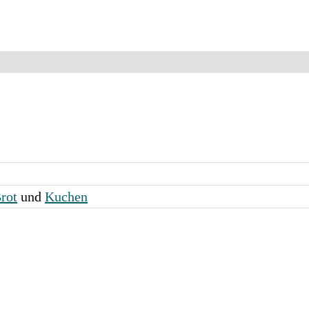
rot
und
Kuchen