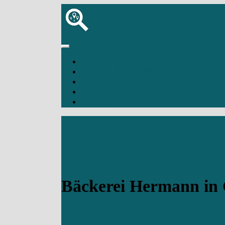
Startseite
Bäckerei hinzufügen
Anmelden
Registrierung
Göttingen
Bäckerei Hermann in 