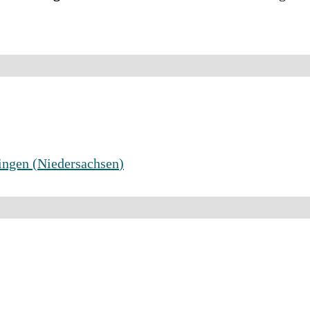
ingen
(
Niedersachsen
)