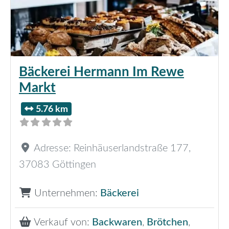
Bäckerei Hermann Im Rewe
Markt
5.76 km
Adresse:
Reinhäuserlandstraße 177
,
37083
Göttingen
Unternehmen:
Bäckerei
Verkauf von:
Backwaren
,
Brötchen
,