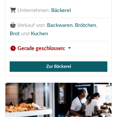
Unternehmen:
Bäckerei
Verkauf von:
Backwaren
,
Brötchen
,
Brot
und
Kuchen
Gerade geschlossen
:
Zur Bäckerei
Verkauf von Brötchen,