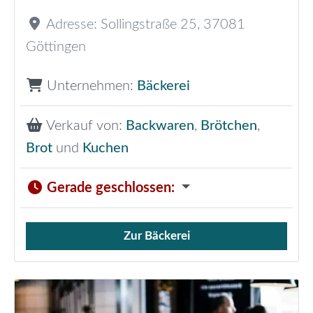
Adresse:
Sollingstraße 25
,
37081
Göttingen
Unternehmen:
Bäckerei
Verkauf von:
Backwaren
,
Brötchen
,
Brot
und
Kuchen
Gerade geschlossen
:
Zur Bäckerei
Verkauf von Brötchen,