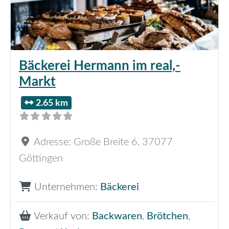
Bäckerei Hermann im real,-
Markt
2.65 km
Adresse:
Große Breite 6
,
37077
Göttingen
Unternehmen:
Bäckerei
Verkauf von:
Backwaren
,
Brötchen
,