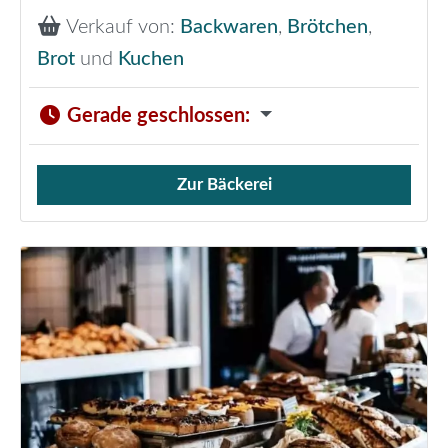
Verkauf von:
Backwaren
,
Brötchen
,
Brot
und
Kuchen
Gerade geschlossen
:
Zur Bäckerei
Verkauf von Brötchen,