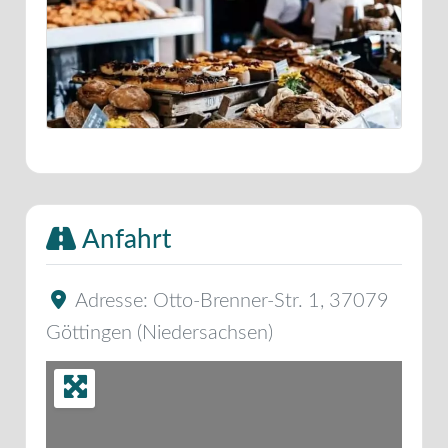
Anfahrt
Adresse:
Otto-Brenner-Str. 1
,
37079
Göttingen
(
Niedersachsen
)