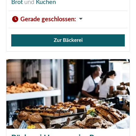
Brot
und
Kuchen
Gerade geschlossen
:
Zur Bäckerei
Verkauf von Brötchen,