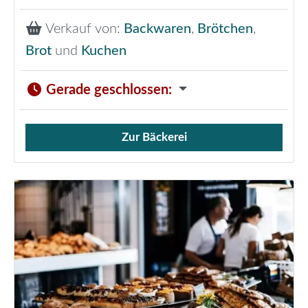
Verkauf von:
Backwaren
,
Brötchen
,
Brot
und
Kuchen
Gerade geschlossen
:
Zur Bäckerei
Verkauf von Brötchen,