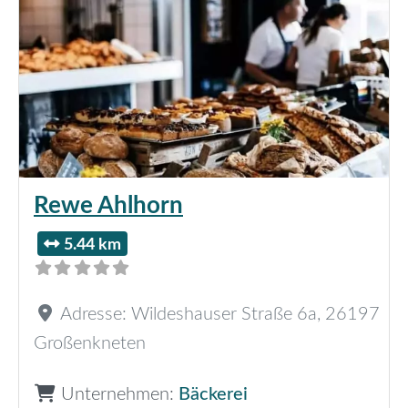
Rewe Ahlhorn
5.44 km
Adresse:
Wildeshauser Straße 6a
,
26197
Großenkneten
Unternehmen:
Bäckerei