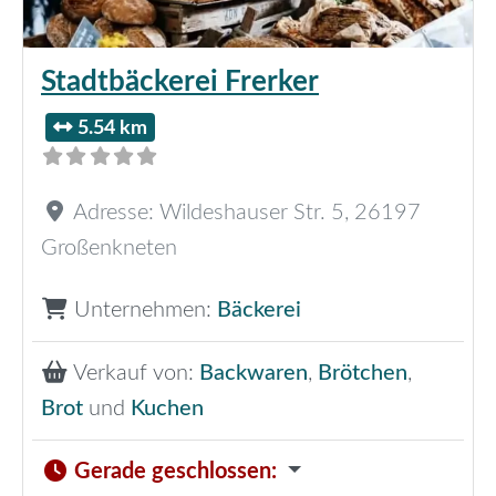
Stadtbäckerei Frerker
5.54 km
Adresse:
Wildeshauser Str. 5
,
26197
Großenkneten
Unternehmen:
Bäckerei
Verkauf von:
Backwaren
,
Brötchen
,
Brot
und
Kuchen
Gerade geschlossen
: