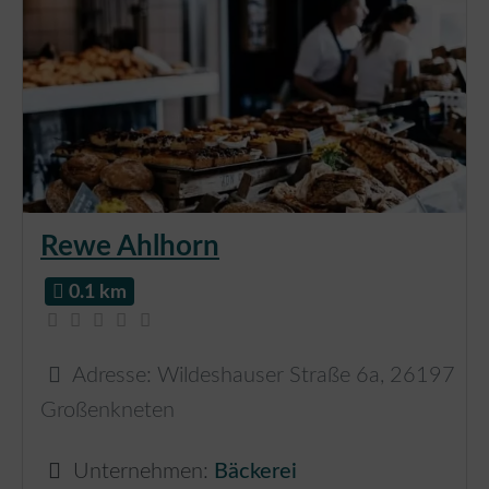
Rewe Ahlhorn
0.1 km
Adresse:
Wildeshauser Straße 6a
,
26197
Großenkneten
Unternehmen:
Bäckerei