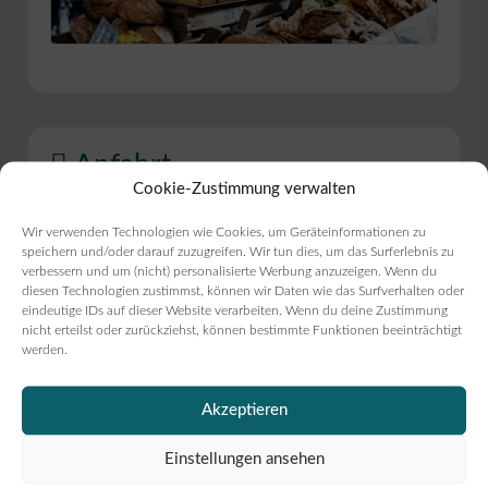
Anfahrt
Cookie-Zustimmung verwalten
Adresse:
Wildeshauser Str. 5
,
26197
Wir verwenden Technologien wie Cookies, um Geräteinformationen zu
speichern und/oder darauf zuzugreifen. Wir tun dies, um das Surferlebnis zu
Großenkneten
(
Niedersachsen
)
verbessern und um (nicht) personalisierte Werbung anzuzeigen. Wenn du
diesen Technologien zustimmst, können wir Daten wie das Surfverhalten oder
eindeutige IDs auf dieser Website verarbeiten. Wenn du deine Zustimmung
nicht erteilst oder zurückziehst, können bestimmte Funktionen beeinträchtigt
werden.
Akzeptieren
Einstellungen ansehen