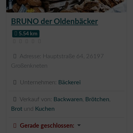
BRUNO der Oldenbäcker
5.54 km
Adresse:
Hauptstraße 64
,
26197
Großenkneten
Unternehmen:
Bäckerei
Verkauf von:
Backwaren
,
Brötchen
,
Brot
und
Kuchen
Gerade geschlossen
: