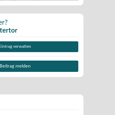
er?
tertor
Eintrag verwalten
Beitrag melden