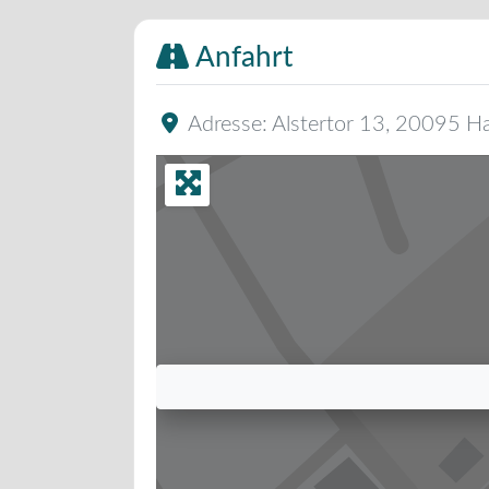
Anfahrt
Adresse:
Alstertor 13
,
20095
H