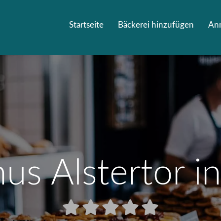
Startseite
Bäckerei hinzufügen
An
us Alstertor 