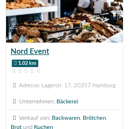
Nord Event
1.02 km
Adresse:
Lagerstr. 17
,
20357
Hamburg
Unternehmen:
Bäckerei
Verkauf von:
Backwaren
,
Brötchen
,
Brot
und
Kuchen