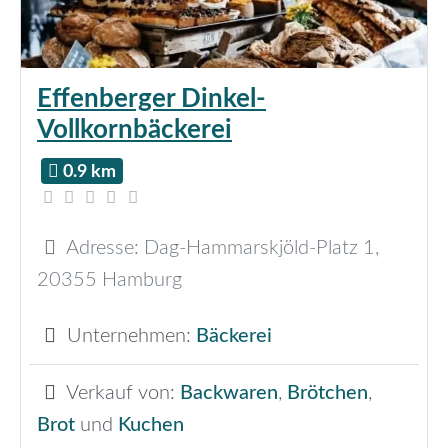
Effenberger Dinkel-
Vollkornbäckerei
0.9 km
Adresse:
Dag-Hammarskjöld-Platz 1
,
20355
Hamburg
Unternehmen:
Bäckerei
Verkauf von:
Backwaren
,
Brötchen
,
Brot
und
Kuchen