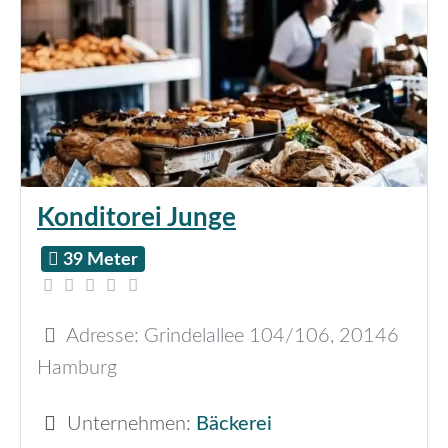
Konditorei Junge
39 Meter
Adresse:
Grindelallee 104/106
,
20146
Hamburg
Unternehmen:
Bäckerei