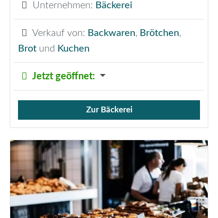
Unternehmen:
Bäckerei
Verkauf von:
Backwaren
,
Brötchen
,
Brot
und
Kuchen
Jetzt geöffnet
:
Zur Bäckerei
Verkauf von Brötchen,