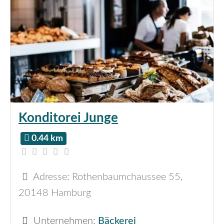
Konditorei Junge
0.44 km
Adresse:
Rothenbaumchaussee 55
,
20148
Hamburg
Unternehmen:
Bäckerei