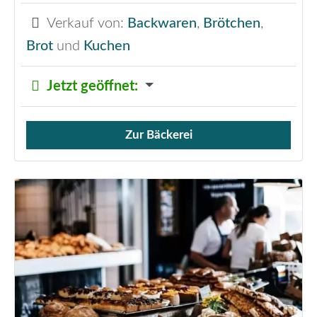
Verkauf von:
Backwaren
,
Brötchen
,
Brot
und
Kuchen
Jetzt geöffnet
:
Zur Bäckerei
Verkauf von Brötchen,