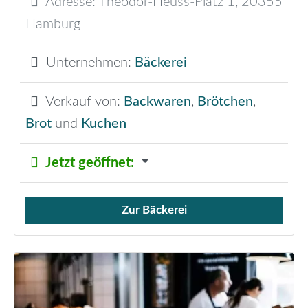
Adresse:
Theodor-Heuss-Platz 1
,
20355
Hamburg
Unternehmen:
Bäckerei
Verkauf von:
Backwaren
,
Brötchen
,
Brot
und
Kuchen
Jetzt geöffnet
:
Zur Bäckerei
Verkauf von Brötchen,