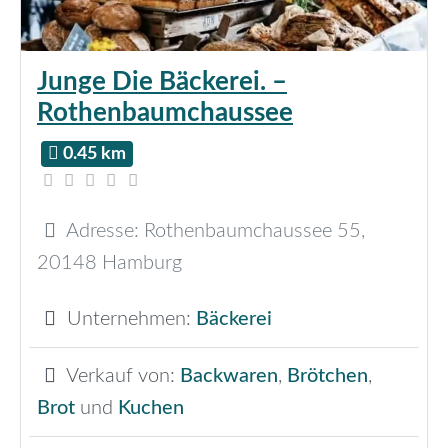
Junge Die Bäckerei. –
Rothenbaumchaussee
0.45 km
Adresse:
Rothenbaumchaussee 55
,
20148
Hamburg
Unternehmen:
Bäckerei
Verkauf von:
Backwaren
,
Brötchen
,
Brot
und
Kuchen