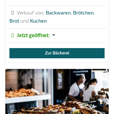
Verkauf von:
Backwaren
,
Brötchen
,
Brot
und
Kuchen
Jetzt geöffnet
:
Zur Bäckerei
Verkauf von Brötchen,