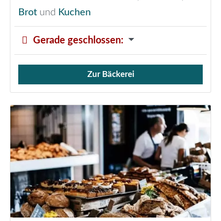
Brot
und
Kuchen
Gerade geschlossen
:
Zur Bäckerei
Verkauf von Brötchen,