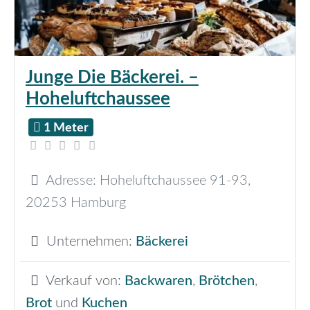
Junge Die Bäckerei. –
Hoheluftchaussee
1 Meter
Adresse:
Hoheluftchaussee 91-93
,
20253
Hamburg
Unternehmen:
Bäckerei
Verkauf von:
Backwaren
,
Brötchen
,
Brot
und
Kuchen