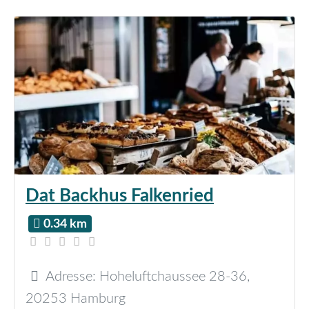
Dat Backhus Falkenried
0.34 km
Adresse:
Hoheluftchaussee 28-36
,
20253
Hamburg