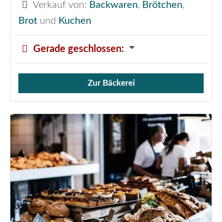
Verkauf von:
Backwaren
,
Brötchen
,
Brot
und
Kuchen
Gerade geschlossen
:
Zur Bäckerei
Verkauf von Brötchen,