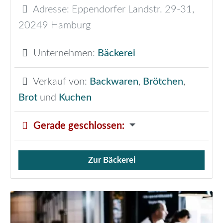
Adresse:
Eppendorfer Landstr. 29-31
,
20249
Hamburg
Unternehmen:
Bäckerei
Verkauf von:
Backwaren
,
Brötchen
,
Brot
und
Kuchen
Gerade geschlossen
:
Zur Bäckerei
Verkauf von Brötchen,