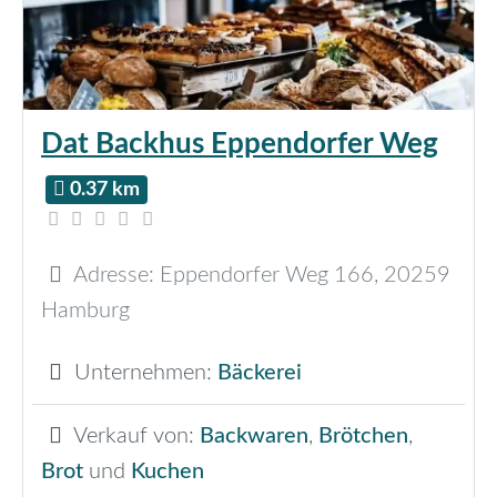
Dat Backhus Eppendorfer Weg
0.37 km
Adresse:
Eppendorfer Weg 166
,
20259
Hamburg
Unternehmen:
Bäckerei
Verkauf von:
Backwaren
,
Brötchen
,
Brot
und
Kuchen