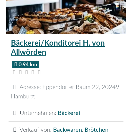
Bäckerei/Konditorei H. von
Allwörden
0.94 km
Adresse:
Eppendorfer Baum 22
,
20249
Hamburg
Unternehmen:
Bäckerei
Verkauf von:
Backwaren
,
Brötchen
,