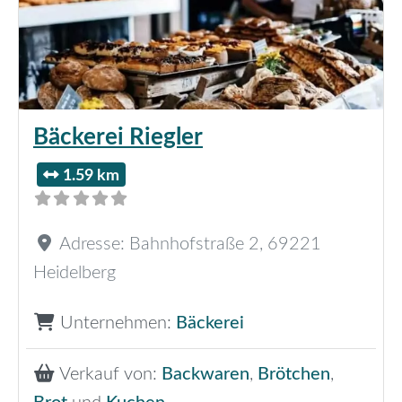
Bäckerei Riegler
1.59 km
Adresse:
Bahnhofstraße 2
,
69221
Heidelberg
Unternehmen:
Bäckerei
Verkauf von:
Backwaren
,
Brötchen
,