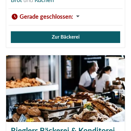
Brot
und
Kuchen
Gerade geschlossen
:
Zur Bäckerei
Verkauf von Brötchen,