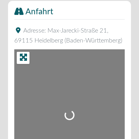
Anfahrt
Adresse:
Max-Jarecki-Straße 21
,
69115
Heidelberg
(
Baden-Württemberg
)
Wird geladen …