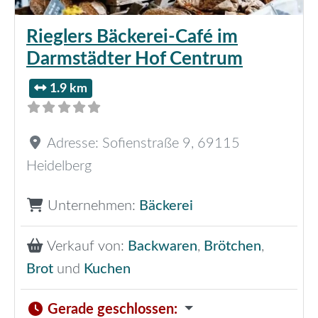
Rieglers Bäckerei-Café im
Darmstädter Hof Centrum
1.9 km
Adresse:
Sofienstraße 9
,
69115
Heidelberg
Unternehmen:
Bäckerei
Verkauf von:
Backwaren
,
Brötchen
,
Brot
und
Kuchen
Gerade geschlossen
: