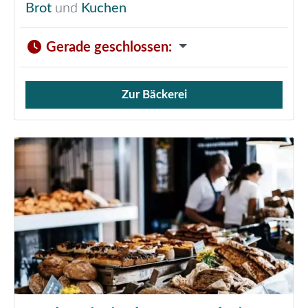
Brot
und
Kuchen
Gerade geschlossen
:
Zur Bäckerei
Verkauf von Brötchen,