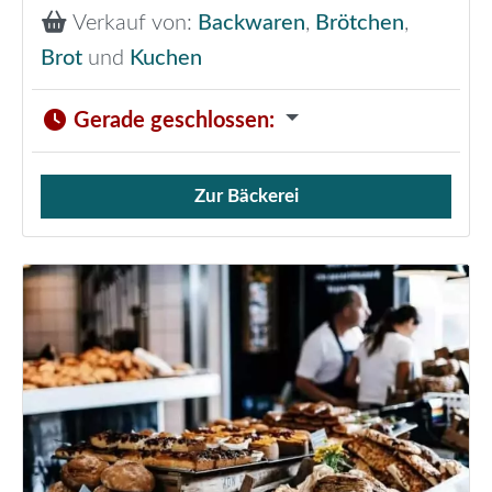
Verkauf von:
Backwaren
,
Brötchen
,
Brot
und
Kuchen
Gerade geschlossen
:
Zur Bäckerei
Verkauf von Brötchen,