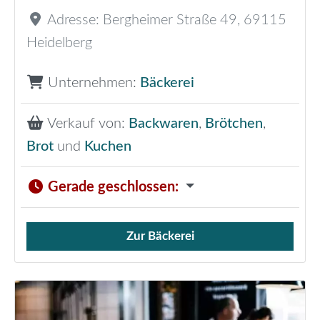
Adresse:
Bergheimer Straße 49
,
69115
Heidelberg
Unternehmen:
Bäckerei
Verkauf von:
Backwaren
,
Brötchen
,
Brot
und
Kuchen
Gerade geschlossen
:
Zur Bäckerei
Verkauf von Brötchen,