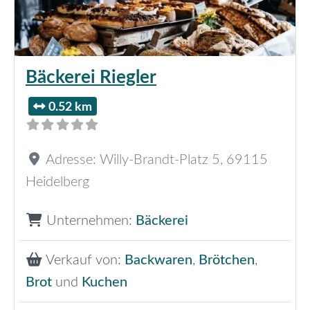
Bäckerei Riegler
0.52 km
Adresse:
Willy-Brandt-Platz 5
,
69115
Heidelberg
Unternehmen:
Bäckerei
Verkauf von:
Backwaren
,
Brötchen
,
Brot
und
Kuchen