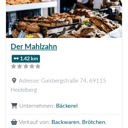
Der Mahlzahn
1.42 km
Adresse:
Gaisbergstraße 74
,
69115
Heidelberg
Unternehmen:
Bäckerei
Verkauf von:
Backwaren
,
Brötchen
,